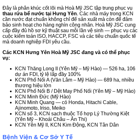
Đây là phân khúc cốt lõi mà Hoà Mỹ JSC tập trung phục vụ
thau rửa bể nước tại Hưng Yên
. Các nhà máy trong KCN
cần nước đạt chuẩn không chỉ để sản xuất mà còn để đảm
bảo sinh hoạt cho hàng nghìn công nhân. Hoà Mỹ JSC cung
cấp đầy đủ hồ sơ kỹ thuật sau mỗi lần vệ sinh — phục vụ các
cuộc kiểm toán ISO, HACCP, FSC và các tiêu chuẩn quốc tế
mà doanh nghiệp FDI yêu cầu.
Các KCN Hưng Yên Hoà Mỹ JSC đang và có thể phục
vụ:
KCN Thăng Long II (Yên Mỹ – Mỹ Hào) — 526 ha, 106
dự án FDI, tỷ lệ lấp đầy 100%
KCN Phố Nối A (Văn Lâm – Mỹ Hào) — 689 ha, nhiều
thương hiệu lớn
KCN Phố Nối B / Dệt May Phố Nối (Yên Mỹ – Mỹ Hào)
KCN Minh Đức (Mỹ Hào)
KCN Minh Quang — có Honda, Hitachi Cable,
Ajinomoto, Iriso, Meiko
KCN số 3, KCN sạch thuộc Tổ hợp Lý Thường Kiệt
(Yên Mỹ – Khoái Châu – Ân Thi)
KCN Yên Mỹ II, KCN Kim Động, KCN Tân Dân
Bệnh Viện & Cơ Sở Y Tế