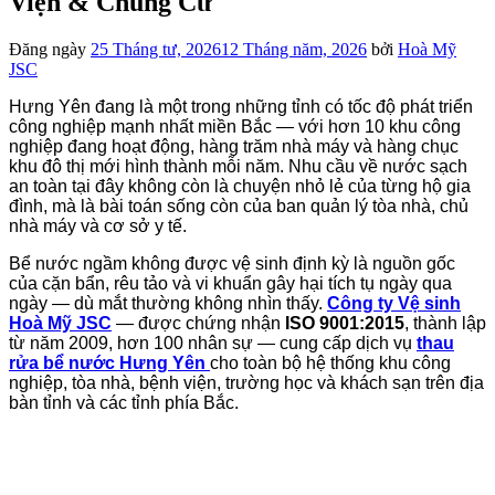
Viện & Chung Cư
Đăng ngày
25 Tháng tư, 2026
12 Tháng năm, 2026
bởi
Hoà Mỹ
JSC
Hưng Yên đang là một trong những tỉnh có tốc độ phát triển
công nghiệp mạnh nhất miền Bắc — với hơn 10 khu công
nghiệp đang hoạt động, hàng trăm nhà máy và hàng chục
khu đô thị mới hình thành mỗi năm. Nhu cầu về nước sạch
an toàn tại đây không còn là chuyện nhỏ lẻ của từng hộ gia
đình, mà là bài toán sống còn của ban quản lý tòa nhà, chủ
nhà máy và cơ sở y tế.
Bể nước ngầm không được vệ sinh định kỳ là nguồn gốc
của cặn bẩn, rêu tảo và vi khuẩn gây hại tích tụ ngày qua
ngày — dù mắt thường không nhìn thấy.
Công ty Vệ sinh
Hoà Mỹ JSC
— được chứng nhận
ISO 9001:2015
, thành lập
từ năm 2009, hơn 100 nhân sự — cung cấp dịch vụ
thau
rửa bể nước Hưng Yên
cho toàn bộ hệ thống khu công
nghiệp, tòa nhà, bệnh viện, trường học và khách sạn trên địa
bàn tỉnh và các tỉnh phía Bắc.