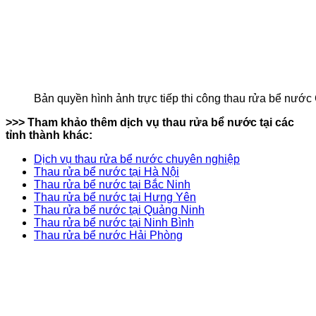
Bản quyền hình ảnh trực tiếp thi công thau rửa bể nướ
>>> Tham khảo thêm dịch vụ thau rửa bể nước tại các
tỉnh thành khác:
Dịch vụ thau rửa bể nước chuyên nghiệp
Thau rửa bể nước tại Hà Nội
Thau rửa bể nước tại Bắc Ninh
Thau rửa bể nước tại Hưng Yên
Thau rửa bể nước tại Quảng Ninh
Thau rửa bể nước tại Ninh Bình
Thau rửa bể nước Hải Phòng