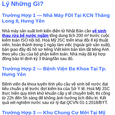
Lý Những Gì?
Trường Hợp 1 — Nhà Máy FDI Tại KCN Thăng
Long II, Hưng Yên
Nhà máy sản xuất linh kiện điện tử Nhật Bản cần
vệ sinh
thau rửa bể nước ngầm
tổng dung tích 200 m³ trước cuộc
kiểm toán ISO nội bộ. Hoà Mỹ JSC triển khai đội 8 kỹ thuật
viên, hoàn thành trong 1 ngày làm việc (ngoài giờ sản xuất),
bàn giao đầy đủ hồ sơ tiếng Việt kèm bản tóm tắt tiếng Anh
theo yêu cầu của bộ phận kiểm toán. Nhà máy đã ký hợp
đồng bảo trì định kỳ 3 tháng/lần sau đó.
Trường Hợp 2 — Bệnh Viện Đa Khoa Tại Tp.
Hưng Yên
Bệnh viện đa khoa tuyến tỉnh yêu cầu vệ sinh bể nước đạt
tiêu chuẩn y tế trước đợt kiểm tra của Sở Y tế. Hoà Mỹ JSC
thực hiện quy trình khử khuẩn cấp y tế chuyên biệt, thi công
từ 22h đến 5h sáng để không ảnh hưởng lịch điều trị. Kết
quả xét nghiệm nước sau xử lý đạt QCVN 01-1:2018/BYT.
Trường Hợp 3 — Khu Chung Cư Mới Tại Mỹ