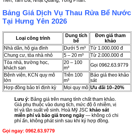
Tiến, Tam Đa, Nhật Quang, Tống Phan.
Bảng Giá Dịch Vụ Thau Rửa Bể Nước
Tại Hưng Yên 2026
Dung tích
Đơn giá tham
Loại công trình
bể
khảo
Nhà dân, hộ gia đình
Dưới 5 m³
Từ 1.000.000 đ
Chung cư, tòa nhà nhỏ
5 – 20 m³
Từ 2.000.000 đ
Tòa nhà, trường học,
20 – 100
Gọi 0962.63.9779
khách sạn
m³
Bệnh viện, KCN quy mô
Trên 100
Báo giá theo khảo
lớn
m³
sát
Hợp đồng bảo trì định kỳ
Mọi quy mô
Ưu đãi 10–20%
Lưu ý:
Bảng giá trên mang tính chất tham khảo.
Giá phụ thuộc vào dung tích, mức độ ô nhiễm, vị
trí và tần suất vệ sinh. Hoà Mỹ JSC
khảo sát
miễn phí và báo giá trong ngày
— không có chi
phí ẩn, không phát sinh sau khi ký hợp đồng.
Gọi ngay: 0962.63.9779