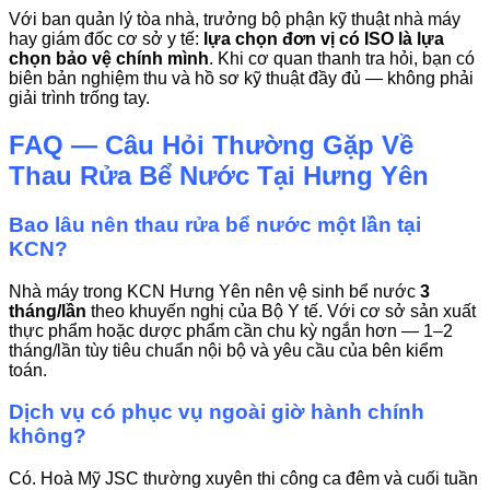
Với ban quản lý tòa nhà, trưởng bộ phận kỹ thuật nhà máy
hay giám đốc cơ sở y tế:
lựa chọn đơn vị có ISO là lựa
chọn bảo vệ chính mình
. Khi cơ quan thanh tra hỏi, bạn có
biên bản nghiệm thu và hồ sơ kỹ thuật đầy đủ — không phải
giải trình trống tay.
FAQ — Câu Hỏi Thường Gặp Về
Thau Rửa Bể Nước Tại Hưng Yên
Bao lâu nên thau rửa bể nước một lần tại
KCN?
Nhà máy trong KCN Hưng Yên nên vệ sinh bể nước
3
tháng/lần
theo khuyến nghị của Bộ Y tế. Với cơ sở sản xuất
thực phẩm hoặc dược phẩm cần chu kỳ ngắn hơn — 1–2
tháng/lần tùy tiêu chuẩn nội bộ và yêu cầu của bên kiểm
toán.
Dịch vụ có phục vụ ngoài giờ hành chính
không?
Có. Hoà Mỹ JSC thường xuyên thi công ca đêm và cuối tuần