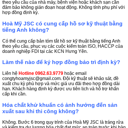
theo yêu cầu của nhà máy, bệnh viện hoặc khách sạn cần
đảm bảo không gián đoạn hoạt động. Không tính phụ phí với
hợp đồng định kỳ.
Hoà Mỹ JSC có cung cấp hồ sơ kỹ thuật bằng
tiếng Anh không?
Có thể cung cấp bản tóm tắt hồ sơ kỹ thuật bằng tiếng Anh
theo yêu cầu, phục vụ các cuộc kiểm toán ISO, HACCP của
doanh nghiệp FDI tại các KCN Hưng Yên.
Làm thế nào để ký hợp đồng bảo trì định kỳ?
Liên hệ
Hotline 0962.63.9779
hoặc email
congtyhoamyjsc@gmail.com. Đội kỹ thuật sẽ khảo sát, đề
xuất chu kỳ phù hợp và mức giá ưu đãi theo hợp đồng dài
hạn. Khách hàng định kỳ được ưu tiên lịch và hỗ trợ khẩn
cấp khi cần.
Hóa chất khử khuẩn có ảnh hưởng đến sản
xuất sau khi thi công không?
Không. Bước 6 trong quy trình của Hoà Mỹ JSC là tráng rửa
và kiểm tra dư lượng hóa chất đạt mức an toàn trước khi bàn