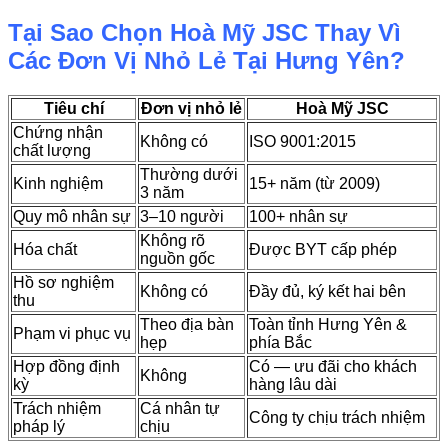
Tại Sao Chọn Hoà Mỹ JSC Thay Vì
Các Đơn Vị Nhỏ Lẻ Tại Hưng Yên?
Tiêu chí
Đơn vị nhỏ lẻ
Hoà Mỹ JSC
Chứng nhận
Không có
ISO 9001:2015
chất lượng
Thường dưới
Kinh nghiệm
15+ năm (từ 2009)
3 năm
Quy mô nhân sự
3–10 người
100+ nhân sự
Không rõ
Hóa chất
Được BYT cấp phép
nguồn gốc
Hồ sơ nghiệm
Không có
Đầy đủ, ký kết hai bên
thu
Theo địa bàn
Toàn tỉnh Hưng Yên &
Phạm vi phục vụ
hẹp
phía Bắc
Hợp đồng định
Có — ưu đãi cho khách
Không
kỳ
hàng lâu dài
Trách nhiệm
Cá nhân tự
Công ty chịu trách nhiệm
pháp lý
chịu