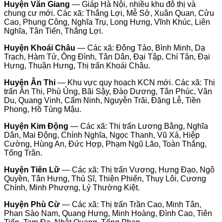
Huyện Văn Giang
— Giáp Hà Nội, nhiều khu đô thị và
chung cư mới. Các xã: Thắng Lợi, Mễ Sở, Xuân Quan, Cửu
Cao, Phụng Công, Nghĩa Trụ, Long Hưng, Vĩnh Khúc, Liên
Nghĩa, Tân Tiến, Thắng Lợi.
Huyện Khoái Châu
— Các xã: Đông Tảo, Bình Minh, Dạ
Trạch, Hàm Tử, Ông Đình, Tân Dân, Đại Tập, Chí Tân, Đại
Hưng, Thuần Hưng, Thị trấn Khoái Châu.
Huyện Ân Thi
— Khu vực quy hoạch KCN mới. Các xã: Thị
trấn Ân Thi, Phù Ủng, Bãi Sậy, Đào Dương, Tân Phúc, Vân
Du, Quang Vinh, Cẩm Ninh, Nguyễn Trãi, Đặng Lễ, Tiền
Phong, Hồ Tùng Mậu.
Huyện Kim Động
— Các xã: Thị trấn Lương Bằng, Nghĩa
Dân, Mai Động, Chính Nghĩa, Ngọc Thanh, Vũ Xá, Hiệp
Cường, Hùng An, Đức Hợp, Phạm Ngũ Lão, Toàn Thắng,
Tống Trân.
Huyện Tiên Lữ
— Các xã: Thị trấn Vương, Hưng Đạo, Ngô
Quyền, Tân Hưng, Thủ Sĩ, Thiện Phiến, Thụy Lôi, Cương
Chính, Minh Phượng, Lý Thường Kiệt.
Huyện Phù Cừ
— Các xã: Thị trấn Trần Cao, Minh Tân,
Phan Sào Nam, Quang Hưng, Minh Hoàng, Đình Cao, Tiên