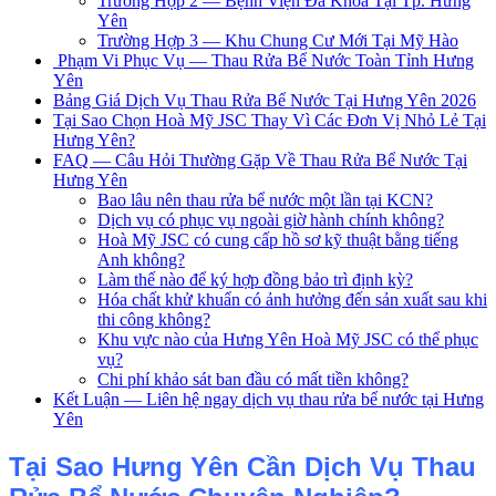
Trường Hợp 2 — Bệnh Viện Đa Khoa Tại Tp. Hưng
Yên
Trường Hợp 3 — Khu Chung Cư Mới Tại Mỹ Hào
Phạm Vi Phục Vụ — Thau Rửa Bể Nước Toàn Tỉnh Hưng
Yên
Bảng Giá Dịch Vụ Thau Rửa Bể Nước Tại Hưng Yên 2026
Tại Sao Chọn Hoà Mỹ JSC Thay Vì Các Đơn Vị Nhỏ Lẻ Tại
Hưng Yên?
FAQ — Câu Hỏi Thường Gặp Về Thau Rửa Bể Nước Tại
Hưng Yên
Bao lâu nên thau rửa bể nước một lần tại KCN?
Dịch vụ có phục vụ ngoài giờ hành chính không?
Hoà Mỹ JSC có cung cấp hồ sơ kỹ thuật bằng tiếng
Anh không?
Làm thế nào để ký hợp đồng bảo trì định kỳ?
Hóa chất khử khuẩn có ảnh hưởng đến sản xuất sau khi
thi công không?
Khu vực nào của Hưng Yên Hoà Mỹ JSC có thể phục
vụ?
Chi phí khảo sát ban đầu có mất tiền không?
Kết Luận — Liên hệ ngay dịch vụ thau rửa bể nước tại Hưng
Yên
Tại Sao Hưng Yên Cần Dịch Vụ Thau