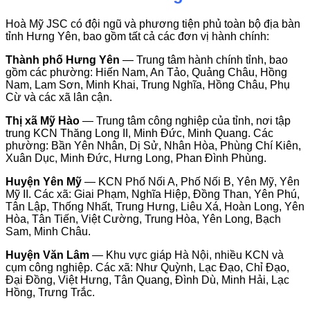
Hoà Mỹ JSC có đội ngũ và phương tiện phủ toàn bộ địa bàn
tỉnh Hưng Yên, bao gồm tất cả các đơn vị hành chính:
Thành phố Hưng Yên
— Trung tâm hành chính tỉnh, bao
gồm các phường: Hiến Nam, An Tảo, Quảng Châu, Hồng
Nam, Lam Sơn, Minh Khai, Trung Nghĩa, Hồng Châu, Phụ
Cừ và các xã lân cận.
Thị xã Mỹ Hào
— Trung tâm công nghiệp của tỉnh, nơi tập
trung KCN Thăng Long II, Minh Đức, Minh Quang. Các
phường: Bần Yên Nhân, Dị Sử, Nhân Hòa, Phùng Chí Kiên,
Xuân Dục, Minh Đức, Hưng Long, Phan Đình Phùng.
Huyện Yên Mỹ
— KCN Phố Nối A, Phố Nối B, Yên Mỹ, Yên
Mỹ II. Các xã: Giai Phạm, Nghĩa Hiệp, Đồng Than, Yên Phú,
Tân Lập, Thống Nhất, Trung Hưng, Liêu Xá, Hoàn Long, Yên
Hòa, Tân Tiến, Việt Cường, Trung Hòa, Yên Long, Bạch
Sam, Minh Châu.
Huyện Văn Lâm
— Khu vực giáp Hà Nội, nhiều KCN và
cụm công nghiệp. Các xã: Như Quỳnh, Lạc Đạo, Chỉ Đạo,
Đại Đồng, Việt Hưng, Tân Quang, Đình Dù, Minh Hải, Lạc
Hồng, Trưng Trắc.