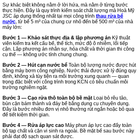
Sự khác biệt không nằm ở lời hứa, mà nằm ở từng bước
thực hiện. Đây là quy trình kiểm soát chất lượng mà Hoà Mỹ
JSC áp dụng thống nhất tại mọi công trình
thau rửa bể
nước
, từ bể 5 m³ của chung cư nhỏ đến bể 500 m³ của nhà
máy lớn:
Bước 1 — Khảo sát thực địa & lập phương án
Kỹ thuật
viên kiểm tra kết cấu bể, thể tích, mức độ ô nhiễm, lối tiếp
cận. Lập phương án nhân sự, hóa chất và thời gian thi công
cụ thể — không ước tính chung chung.
Bước 2 — Hút cạn nước bể
Toàn bộ lượng nước được hút
bằng máy bơm công nghiệp. Nước thải được xử lý đúng quy
định, không xả tùy tiện ra môi trường xung quanh — quan
trọng đặc biệt với công trình trong KCN có tiêu chuẩn môi
trường nghiêm ngặt.
Bước 3 — Cạo rửa thô toàn bộ bề mặt
Loại bỏ rêu tảo,
bùn cặn bám thành và đáy bể bằng dụng cụ chuyên dụng.
Đây là bước nhiều đơn vị nhỏ thường rút ngắn hoặc bỏ qua
để tiết kiệm thời gian.
Bước 4 — Rửa áp lực cao
Máy phun áp lực cao đẩy toàn
bộ tạp chất và cặn vi sinh ra ngoài. Bề mặt bể sau bước này
phải đạt độ sạch quan sát được.