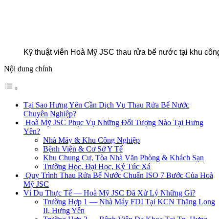
Kỹ thuật viên Hoà Mỹ JSC thau rửa bể nước tại khu cô
Nội dung chính
Tại Sao Hưng Yên Cần Dịch Vụ Thau Rửa Bể Nước
Chuyên Nghiệp?
Hoà Mỹ JSC Phục Vụ Những Đối Tượng Nào Tại Hưng
Yên?
Nhà Máy & Khu Công Nghiệp
Bệnh Viện & Cơ Sở Y Tế
Khu Chung Cư, Tòa Nhà Văn Phòng & Khách Sạn
Trường Học, Đại Học, Ký Túc Xá
Quy Trình Thau Rửa Bể Nước Chuẩn ISO 7 Bước Của Hoà
Mỹ JSC
Ví Dụ Thực Tế — Hoà Mỹ JSC Đã Xử Lý Những Gì?
Trường Hợp 1 — Nhà Máy FDI Tại KCN Thăng Long
II, Hưng Yên