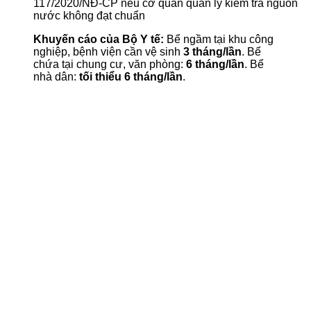
117/2020/NĐ-CP nếu cơ quan quản lý kiểm tra nguồn
nước không đạt chuẩn
Khuyến cáo của Bộ Y tế:
Bể ngầm tại khu công
nghiệp, bệnh viện cần vệ sinh
3 tháng/lần
. Bể
chứa tại chung cư, văn phòng:
6 tháng/lần
. Bể
nhà dân:
tối thiểu 6 tháng/lần
.