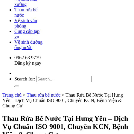
xưởng
Thau rửa bể
nước
Vệ sinh văn
phòng
Cung cấp tạp
vụ
Vệ sinh đường
ống nước
0962 63 9779
Đăng ký ngay
Search for:
Trang chủ
>
Thau rửa bể nước
>
Thau Rửa Bể Nước Tại Hưng
Yên – Dịch Vụ Chuẩn ISO 9001, Chuyên KCN, Bệnh Viện &
Chung Cư
Thau Rửa Bể Nước Tại Hưng Yên – Dịch
Vụ Chuẩn ISO 9001, Chuyên KCN, Bệnh