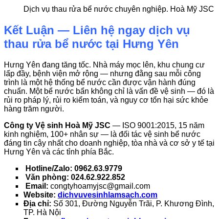
Dịch vụ thau rửa bể nước chuyên nghiệp. Hoà Mỹ JSC
Kết Luận — Liên hệ ngay dịch vụ
thau rửa bể nước tại Hưng Yên
Hưng Yên đang tăng tốc. Nhà máy mọc lên, khu chung cư
lấp đầy, bệnh viện mở rộng — nhưng đằng sau mỗi công
trình là một hệ thống bể nước cần được vận hành đúng
chuẩn. Một bể nước bẩn không chỉ là vấn đề vệ sinh — đó là
rủi ro pháp lý, rủi ro kiểm toán, và nguy cơ tổn hại sức khỏe
hàng trăm người.
Công ty Vệ sinh Hoà Mỹ JSC
— ISO 9001:2015, 15 năm
kinh nghiệm, 100+ nhân sự — là đối tác vệ sinh bể nước
đáng tin cậy nhất cho doanh nghiệp, tòa nhà và cơ sở y tế tại
Hưng Yên và các tỉnh phía Bắc.
Hotline/Zalo: 0962.63.9779
Văn phòng: 024.62.922.852
Email:
congtyhoamyjsc@gmail.com
Website:
dichvuvesinhlamsach.com
Địa chỉ:
Số 301, Đường Nguyễn Trãi, P. Khương Đình,
TP. Hà Nội