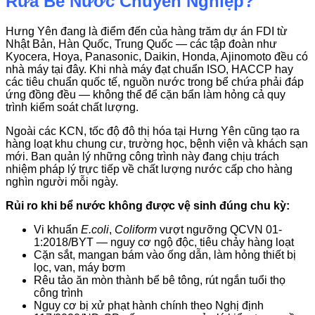
Rửa Bể Nước Chuyên Nghiệp?
Hưng Yên đang là điểm đến của hàng trăm dự án FDI từ
Nhật Bản, Hàn Quốc, Trung Quốc — các tập đoàn như
Kyocera, Hoya, Panasonic, Daikin, Honda, Ajinomoto đều có
nhà máy tại đây. Khi nhà máy đạt chuẩn ISO, HACCP hay
các tiêu chuẩn quốc tế, nguồn nước trong bể chứa phải đáp
ứng đồng đều — không thể để cặn bẩn làm hỏng cả quy
trình kiểm soát chất lượng.
Ngoài các KCN, tốc độ đô thị hóa tại Hưng Yên cũng tạo ra
hàng loạt khu chung cư, trường học, bệnh viện và khách sạn
mới. Ban quản lý những công trình này đang chịu trách
nhiệm pháp lý trực tiếp về chất lượng nước cấp cho hàng
nghìn người mỗi ngày.
Rủi ro khi bể nước không được vệ sinh đúng chu kỳ:
Vi khuẩn
E.coli
,
Coliform
vượt ngưỡng QCVN 01-
1:2018/BYT — nguy cơ ngộ độc, tiêu chảy hàng loạt
Cặn sắt, mangan bám vào ống dẫn, làm hỏng thiết bị
lọc, van, máy bơm
Rêu tảo ăn mòn thành bể bê tông, rút ngắn tuổi thọ
công trình
Nguy cơ bị xử phạt hành chính theo Nghị định