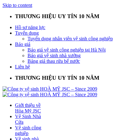
Skip to content
THƯƠNG HIỆU UY TÍN 10 NĂM
Hồ sơ năng lực
Tuyển dụng
Tuyển dụng nhân viên vệ sinh công nghiệp
Báo giá
Báo giá vệ sinh công nghiệp tại Hà Nội
Báo giá vệ sinh nhà xưởng
Bảng giá thau rửa bể nước
Liên hệ
THƯƠNG HIỆU UY TÍN 10 NĂM
Giới thiệu về
Hòa Mỹ JSC
Vệ Sinh Nhà
Cửa
Vệ sinh công
nghiệp
Vệ sinh nhà