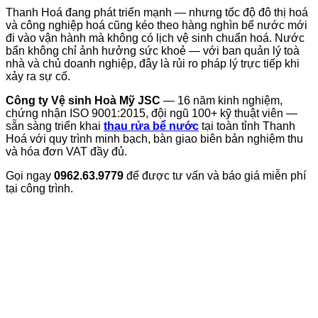
Thanh Hoá đang phát triển mạnh — nhưng tốc độ đô thị hoá
và công nghiệp hoá cũng kéo theo hàng nghìn bể nước mới
đi vào vận hành mà không có lịch vệ sinh chuẩn hoá. Nước
bẩn không chỉ ảnh hưởng sức khoẻ — với ban quản lý toà
nhà và chủ doanh nghiệp, đây là rủi ro pháp lý trực tiếp khi
xảy ra sự cố.
Công ty Vệ sinh Hoà Mỹ JSC
— 16 năm kinh nghiệm,
chứng nhận ISO 9001:2015, đội ngũ 100+ kỹ thuật viên —
sẵn sàng triển khai
thau rửa bể nước
tại toàn tỉnh Thanh
Hoá với quy trình minh bạch, bàn giao biên bản nghiệm thu
và hóa đơn VAT đầy đủ.
Gọi ngay
0962.63.9779
để được tư vấn và báo giá miễn phí
tại công trình.