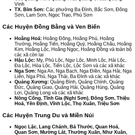
Vinh
TX. Bỉm Sơn:
Các phường Ba Đình, Bắc Sơn, Đông
Sơn, Lam Sơn, Ngọc Trạo, Phú Sơn
Các Huyện Đồng Bằng và Ven Biển
Hoằng Hoá:
Hoằng Đông, Hoằng Phú, Hoằng
Trường, Hoằng Tiến, Hoằng Quý, Hoằng Châu, Hoằng
Kim, Hoằng Lộc, Hoằng Ngọc, Hoằng Đồng và toàn bộ
các xã còn lại
Hậu Lộc:
Mỵ, Phú Lộc, Ngư Lộc, Minh Lộc, Hải Lộc,
Đa Lộc, Hòa Lộc, Tiến Lộc, Lộc Sơn và các xã khác
Nga Sơn:
Nga An, Nga Bạch, Nga Điền, Nga Hải, Nga
Liên, Nga Phú, Nga Thái, Ba Đình và các xã khác
Quảng Xương:
Quảng Bình, Quảng Chính, Quảng
Đức, Quảng Giao, Quảng Hải, Quảng Hùng, Quảng
Lợi, Quảng Long và các xã khác
Nông Cống, Tĩnh Gia (Nghi Sơn), Đông Sơn, Thiệu
Hoá, Yên Định, Vĩnh Lộc, Thọ Xuân, Triệu Sơn
Các Huyện Trung Du và Miền Núi
Ngọc Lặc, Lang Chánh, Bá Thước, Quan Hoá,
Quan Sơn, Mường Lát, Thường Xuân, Như Xuân,