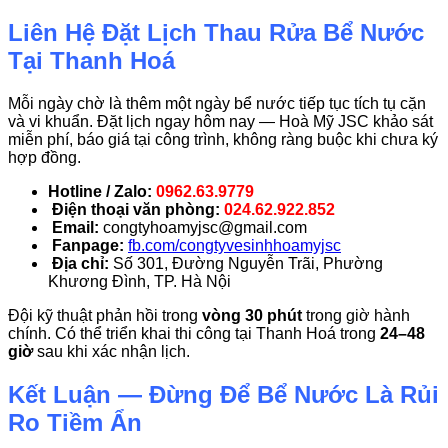
Liên Hệ Đặt Lịch Thau Rửa Bể Nước
Tại Thanh Hoá
Mỗi ngày chờ là thêm một ngày bể nước tiếp tục tích tụ cặn
và vi khuẩn. Đặt lịch ngay hôm nay — Hoà Mỹ JSC khảo sát
miễn phí, báo giá tại công trình, không ràng buộc khi chưa ký
hợp đồng.
Hotline / Zalo:
0962.63.9779
Điện thoại văn phòng:
024.62.922.852
Email:
congtyhoamyjsc@gmail.com
Fanpage:
fb.com/congtyvesinhhoamyjsc
Địa chỉ:
Số 301, Đường Nguyễn Trãi, Phường
Khương Đình, TP. Hà Nội
Đội kỹ thuật phản hồi trong
vòng 30 phút
trong giờ hành
chính. Có thể triển khai thi công tại Thanh Hoá trong
24–48
giờ
sau khi xác nhận lịch.
Kết Luận — Đừng Để Bể Nước Là Rủi
Ro Tiềm Ẩn