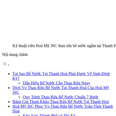
Kỹ thuật viên Hoà Mỹ JSC thau rửa bể nước ngầm tại Thanh 
Nội dung chính
Tại Sao Bể Nước Tại Thanh Hoá Phải Được Vệ Sinh Định
Kỳ?
Dấu Hiệu Bể Nước Cần Thau Rửa Ngay
Dịch Vụ Thau Rửa Bể Nước Tại Thanh Hoá Của Hoà Mỹ
JSC
Quy Trình Thau Rửa Bể Nước Chuẩn 7 Bước
Bảng Giá Tham Khảo Thau Rửa Bể Nước Tại Thanh Hoá
Hoà Mỹ JSC Phục Vụ Thau Rửa Bể Nước Toàn Tỉnh Thanh
Hoá
Khu Vực Thành Phố và Thị Xã