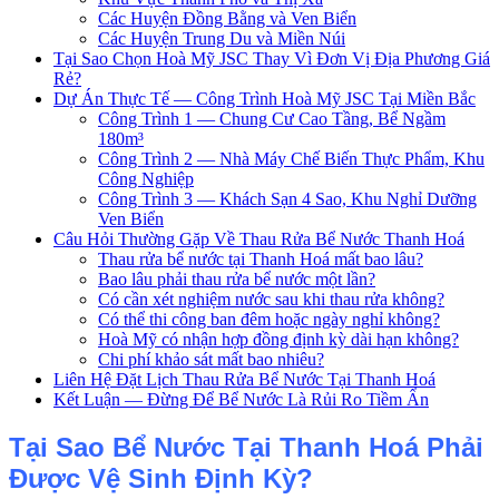
Các Huyện Đồng Bằng và Ven Biển
Các Huyện Trung Du và Miền Núi
Tại Sao Chọn Hoà Mỹ JSC Thay Vì Đơn Vị Địa Phương Giá
Rẻ?
Dự Án Thực Tế — Công Trình Hoà Mỹ JSC Tại Miền Bắc
Công Trình 1 — Chung Cư Cao Tầng, Bể Ngầm
180m³
Công Trình 2 — Nhà Máy Chế Biến Thực Phẩm, Khu
Công Nghiệp
Công Trình 3 — Khách Sạn 4 Sao, Khu Nghỉ Dưỡng
Ven Biển
Câu Hỏi Thường Gặp Về Thau Rửa Bể Nước Thanh Hoá
Thau rửa bể nước tại Thanh Hoá mất bao lâu?
Bao lâu phải thau rửa bể nước một lần?
Có cần xét nghiệm nước sau khi thau rửa không?
Có thể thi công ban đêm hoặc ngày nghỉ không?
Hoà Mỹ có nhận hợp đồng định kỳ dài hạn không?
Chi phí khảo sát mất bao nhiêu?
Liên Hệ Đặt Lịch Thau Rửa Bể Nước Tại Thanh Hoá
Kết Luận — Đừng Để Bể Nước Là Rủi Ro Tiềm Ẩn
Tại Sao Bể Nước Tại Thanh Hoá Phải
Được Vệ Sinh Định Kỳ?