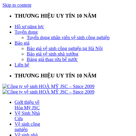
Skip to content
THƯƠNG HIỆU UY TÍN 10 NĂM
Hồ sơ năng lực
Tuyển dụng
Tuyển dụng nhân viên vệ sinh công nghiệp
Báo giá
Báo giá vệ sinh công nghiệp tại Hà Nội
Báo giá vệ sinh nhà xưởng
Bảng giá thau rửa bể nước
Liên hệ
THƯƠNG HIỆU UY TÍN 10 NĂM
Giới thiệu về
Hòa Mỹ JSC
Vệ Sinh Nhà
Cửa
Vệ sinh công
nghiệp
Vệ sinh nhà