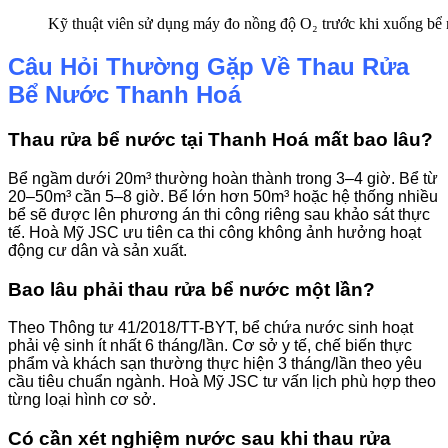
Kỹ thuật viên sử dụng máy đo nồng độ O₂ trước khi xuống b
Câu Hỏi Thường Gặp Về Thau Rửa
Bể Nước Thanh Hoá
Thau rửa bể nước tại Thanh Hoá mất bao lâu?
Bể ngầm dưới 20m³ thường hoàn thành trong 3–4 giờ. Bể từ
20–50m³ cần 5–8 giờ. Bể lớn hơn 50m³ hoặc hệ thống nhiều
bể sẽ được lên phương án thi công riêng sau khảo sát thực
tế. Hoà Mỹ JSC ưu tiên ca thi công không ảnh hưởng hoạt
động cư dân và sản xuất.
Bao lâu phải thau rửa bể nước một lần?
Theo Thông tư 41/2018/TT-BYT, bể chứa nước sinh hoạt
phải vệ sinh ít nhất 6 tháng/lần. Cơ sở y tế, chế biến thực
phẩm và khách sạn thường thực hiện 3 tháng/lần theo yêu
cầu tiêu chuẩn ngành. Hoà Mỹ JSC tư vấn lịch phù hợp theo
từng loại hình cơ sở.
Có cần xét nghiệm nước sau khi thau rửa