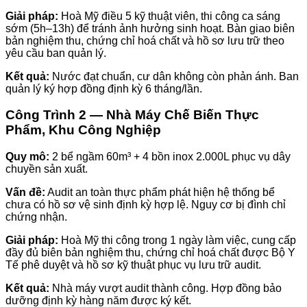
Giải pháp:
Hoà Mỹ điều 5 kỹ thuật viên, thi công ca sáng
sớm (5h–13h) để tránh ảnh hưởng sinh hoạt. Bàn giao biên
bản nghiệm thu, chứng chỉ hoá chất và hồ sơ lưu trữ theo
yêu cầu ban quản lý.
Kết quả:
Nước đạt chuẩn, cư dân không còn phản ánh. Ban
quản lý ký hợp đồng định kỳ 6 tháng/lần.
Công Trình 2 — Nhà Máy Chế Biến Thực
Phẩm, Khu Công Nghiệp
Quy mô:
2 bể ngầm 60m³ + 4 bồn inox 2.000L phục vụ dây
chuyền sản xuất.
Vấn đề:
Audit an toàn thực phẩm phát hiện hệ thống bể
chưa có hồ sơ vệ sinh định kỳ hợp lệ. Nguy cơ bị đình chỉ
chứng nhận.
Giải pháp:
Hoà Mỹ thi công trong 1 ngày làm việc, cung cấp
đầy đủ biên bản nghiệm thu, chứng chỉ hoá chất được Bộ Y
Tế phê duyệt và hồ sơ kỹ thuật phục vụ lưu trữ audit.
Kết quả:
Nhà máy vượt audit thành công. Hợp đồng bảo
dưỡng định kỳ hàng năm được ký kết.