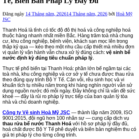
Tế, Biên Bản Pháp Lý Đầy Đủ
Đăng ngày
14 Tháng năm, 2026
14 Tháng năm, 2026
bởi
Hoà Mỹ
JSC
Thanh Hoá là tỉnh có tốc độ đô thị hoá và công nghiệp hoá
thuộc hàng nhanh nhất miền Bắc. Hàng trăm toà nhà chung
cư, khu công nghiệp, bệnh viện, khách sạn mọc lên trong
thập kỷ qua — kéo theo một nhu cầu cấp thiết mà nhiều đơn
vị quản lý vận hành vẫn chưa xử lý đúng cách:
vệ sinh bể
nước định kỳ đúng tiêu chuẩn pháp lý.
Thực tế phổ biến tại Thanh Hoá: phần lớn bể ngầm tại các
toà nhà, khu công nghiệp và cơ sở y tế chưa được thau rửa
theo đúng quy trình Bộ Y Tế. Cặn vôi, rêu sinh học và vi
khuẩn tích tụ nhiều năm trong khi hàng nghìn người vẫn sử
dụng nguồn nước đó mỗi ngày. Đây không chỉ là vấn đề sức
khoẻ — đây là rủi ro pháp lý trực tiếp của ban quản lý tòa
nhà và chủ doanh nghiệp.
Công ty Vệ sinh Hoà Mỹ JSC
— thành lập năm 2009, ISO
9001:2015, đội ngũ hơn 100 nhân sự — cung cấp dịch vụ
thau rửa bể nước Thanh Hoá
với hồ sơ pháp lý đầy đủ,
hoá chất được Bộ Y Tế phê duyệt và biên bản nghiệm thu có
giá trị pháp lý cho từng công trình.