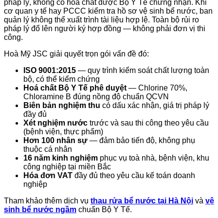
pháp lý, không có hoá chất được Bộ Y Tế chứng nhận. Khi
cơ quan y tế hay PCCC kiểm tra hồ sơ vệ sinh bể nước, ban
quản lý không thể xuất trình tài liệu hợp lệ. Toàn bộ rủi ro
pháp lý đổ lên người ký hợp đồng — không phải đơn vị thi
công.
Hoà Mỹ JSC giải quyết trọn gói vấn đề đó:
ISO 9001:2015
— quy trình kiểm soát chất lượng toàn
bộ, có thể kiểm chứng
Hoá chất Bộ Y Tế phê duyệt
— Chlorine 70%,
Chloramine B đúng nồng độ chuẩn QCVN
Biên bản nghiệm thu
có dấu xác nhận, giá trị pháp lý
đầy đủ
Xét nghiệm nước
trước và sau thi công theo yêu cầu
(bệnh viện, thực phẩm)
Hơn 100 nhân sự
— đảm bảo tiến độ, không phụ
thuộc cá nhân
16 năm kinh nghiệm
phục vụ toà nhà, bệnh viện, khu
công nghiệp tại miền Bắc
Hóa đơn VAT
đầy đủ theo yêu cầu kế toán doanh
nghiệp
Tham khảo thêm dịch vụ
thau rửa bể nước tại Hà Nội
và
vệ
sinh bể nước ngầm
chuẩn Bộ Y Tế.