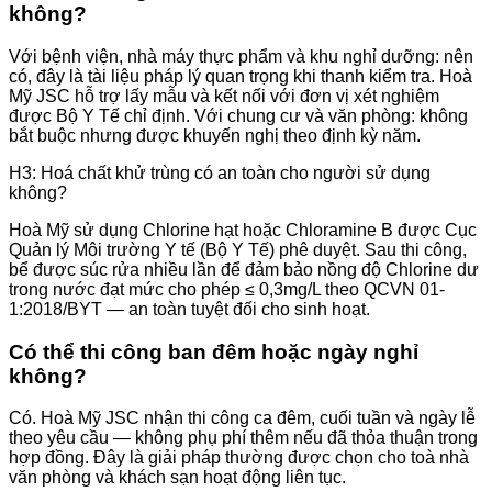
không?
Với bệnh viện, nhà máy thực phẩm và khu nghỉ dưỡng: nên
có, đây là tài liệu pháp lý quan trọng khi thanh kiểm tra. Hoà
Mỹ JSC hỗ trợ lấy mẫu và kết nối với đơn vị xét nghiệm
được Bộ Y Tế chỉ định. Với chung cư và văn phòng: không
bắt buộc nhưng được khuyến nghị theo định kỳ năm.
H3: Hoá chất khử trùng có an toàn cho người sử dụng
không?
Hoà Mỹ sử dụng Chlorine hạt hoặc Chloramine B được Cục
Quản lý Môi trường Y tế (Bộ Y Tế) phê duyệt. Sau thi công,
bể được súc rửa nhiều lần để đảm bảo nồng độ Chlorine dư
trong nước đạt mức cho phép ≤ 0,3mg/L theo QCVN 01-
1:2018/BYT — an toàn tuyệt đối cho sinh hoạt.
Có thể thi công ban đêm hoặc ngày nghỉ
không?
Có. Hoà Mỹ JSC nhận thi công ca đêm, cuối tuần và ngày lễ
theo yêu cầu — không phụ phí thêm nếu đã thỏa thuận trong
hợp đồng. Đây là giải pháp thường được chọn cho toà nhà
văn phòng và khách sạn hoạt động liên tục.