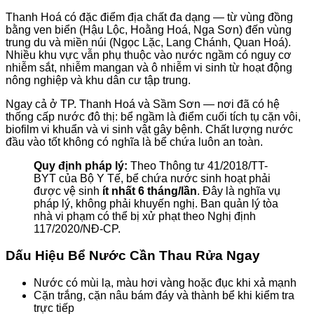
Thanh Hoá có đặc điểm địa chất đa dạng — từ vùng đồng
bằng ven biển (Hậu Lộc, Hoằng Hoá, Nga Sơn) đến vùng
trung du và miền núi (Ngọc Lặc, Lang Chánh, Quan Hoá).
Nhiều khu vực vẫn phụ thuộc vào nước ngầm có nguy cơ
nhiễm sắt, nhiễm mangan và ô nhiễm vi sinh từ hoạt động
nông nghiệp và khu dân cư tập trung.
Ngay cả ở TP. Thanh Hoá và Sầm Sơn — nơi đã có hệ
thống cấp nước đô thị: bể ngầm là điểm cuối tích tụ cặn vôi,
biofilm vi khuẩn và vi sinh vật gây bệnh. Chất lượng nước
đầu vào tốt không có nghĩa là bể chứa luôn an toàn.
Quy định pháp lý:
Theo Thông tư 41/2018/TT-
BYT của Bộ Y Tế, bể chứa nước sinh hoạt phải
được vệ sinh
ít nhất 6 tháng/lần
. Đây là nghĩa vụ
pháp lý, không phải khuyến nghị. Ban quản lý tòa
nhà vi phạm có thể bị xử phạt theo Nghị định
117/2020/NĐ-CP.
Dấu Hiệu Bể Nước Cần Thau Rửa Ngay
Nước có mùi lạ, màu hơi vàng hoặc đục khi xả mạnh
Cặn trắng, cặn nâu bám đáy và thành bể khi kiểm tra
trực tiếp