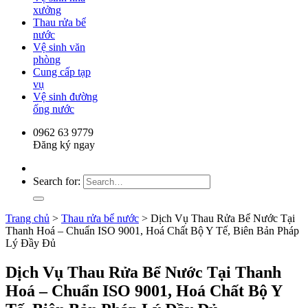
xưởng
Thau rửa bể
nước
Vệ sinh văn
phòng
Cung cấp tạp
vụ
Vệ sinh đường
ống nước
0962 63 9779
Đăng ký ngay
Search for:
Trang chủ
>
Thau rửa bể nước
>
Dịch Vụ Thau Rửa Bể Nước Tại
Thanh Hoá – Chuẩn ISO 9001, Hoá Chất Bộ Y Tế, Biên Bản Pháp
Lý Đầy Đủ
Dịch Vụ Thau Rửa Bể Nước Tại Thanh
Hoá – Chuẩn ISO 9001, Hoá Chất Bộ Y