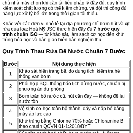
chủ nhà máy chọn khi cần tài liệu pháp lý đầy đủ, quy trình
kiểm soát chất lượng có thể kiểm chứng, và đội thi công đủ
năng lực xử lý bể lớn trong thời gian tối thiểu.
Khác với các đơn vị nhỏ lẻ tại địa phương chỉ bơm hút và xịt
rửa qua loa: Hoà Mỹ JSC thực hiện đầy đủ
7 bước quy
trình chuẩn ISO
— từ khảo sát, làm sạch cơ học đến khử
trùng hóa học và bàn giao biên bản nghiệm thu.
Quy Trình Thau Rửa Bể Nước Chuẩn 7 Bước
Bước
Nội dung thực hiện
Khảo sát hiện trạng bể, đo dung tích, kiểm tra hệ
1
thống van bơm
Phối hợp BQL thông báo lịch dừng nước, chuẩn bị
2
phương án dự phòng
Bơm toàn bộ nước cũ, hút cặn đáy — không để lại
3
nước tồn
Vệ sinh cơ học toàn bộ thành, đáy và nắp bể bằng
4
máy áp lực cao
Khử trùng bằng Chlorine 70% hoặc Chloramine B
5
theo chuẩn QCVN 01-1:2018/BYT