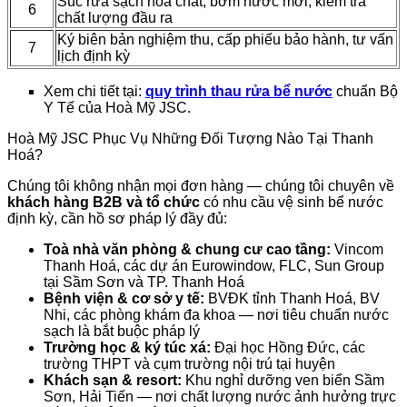
Súc rửa sạch hoá chất, bơm nước mới, kiểm tra
6
chất lượng đầu ra
Ký biên bản nghiệm thu, cấp phiếu bảo hành, tư vấn
7
lịch định kỳ
Xem chi tiết tại:
quy trình thau rửa bể nước
chuẩn Bộ
Y Tế của Hoà Mỹ JSC.
Hoà Mỹ JSC Phục Vụ Những Đối Tượng Nào Tại Thanh
Hoá?
Chúng tôi không nhận mọi đơn hàng — chúng tôi chuyên về
khách hàng B2B và tổ chức
có nhu cầu vệ sinh bể nước
định kỳ, cần hồ sơ pháp lý đầy đủ:
Toà nhà văn phòng & chung cư cao tầng:
Vincom
Thanh Hoá, các dự án Eurowindow, FLC, Sun Group
tại Sầm Sơn và TP. Thanh Hoá
Bệnh viện & cơ sở y tế:
BVĐK tỉnh Thanh Hoá, BV
Nhi, các phòng khám đa khoa — nơi tiêu chuẩn nước
sạch là bắt buộc pháp lý
Trường học & ký túc xá:
Đại học Hồng Đức, các
trường THPT và cụm trường nội trú tại huyện
Khách sạn & resort:
Khu nghỉ dưỡng ven biển Sầm
Sơn, Hải Tiến — nơi chất lượng nước ảnh hưởng trực