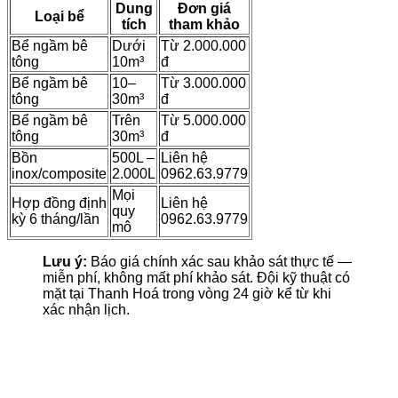
Dung
Đơn giá
Loại bể
tích
tham khảo
Bể ngầm bê
Dưới
Từ 2.000.000
tông
10m³
đ
Bể ngầm bê
10–
Từ 3.000.000
tông
30m³
đ
Bể ngầm bê
Trên
Từ 5.000.000
tông
30m³
đ
Bồn
500L –
Liên hệ
inox/composite
2.000L
0962.63.9779
Mọi
Hợp đồng định
Liên hệ
quy
kỳ 6 tháng/lần
0962.63.9779
mô
Lưu ý:
Báo giá chính xác sau khảo sát thực tế —
miễn phí, không mất phí khảo sát. Đội kỹ thuật có
mặt tại Thanh Hoá trong vòng 24 giờ kể từ khi
xác nhận lịch.