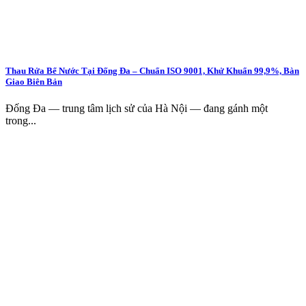
Thau Rửa Bể Nước Tại Đống Đa – Chuẩn ISO 9001, Khử Khuẩn 99,9%, Bàn
Giao Biên Bản
Đống Đa — trung tâm lịch sử của Hà Nội — đang gánh một
trong...