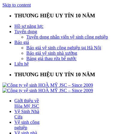
Skip to content
THƯƠNG HIỆU UY TÍN 10 NĂM
Hồ sơ năng lực
Tuyển dụng
Tuyển dụng nhân viên vệ sinh công nghiệp
Báo giá
Báo giá vệ sinh công nghiệp tại Hà Nội
Báo giá vệ sinh nhà xưởng
Bảng giá thau rửa bể nước
Liên hệ
THƯƠNG HIỆU UY TÍN 10 NĂM
Giới thiệu về
Hòa Mỹ JSC
Vệ Sinh Nhà
Cửa
Vệ sinh công
nghiệp
Vệ sinh nhà