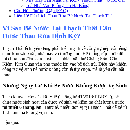
Nhà Máy Sản Xuất Tại KCN Thạch Thất – Quốc Oai
Toà Nhà Văn Phòng Tại Hạ Bằng
Câu Hỏi Thường Gặp (FAQ)
Liên Hệ Đặt Lịch Thau Rửa Bể Nước Tại Thạch Thất
Vì Sao Bể Nước Tại Thạch Thất Cần
Được Thau Rửa Định Kỳ?
Thạch Thất là huyện đang phát triển mạnh về công nghiệp với hàng
chục khu sản xuất, nhà máy và trường học. Hệ thống cấp nước đô
thị chưa phủ đều toàn huyện — nhiều xã như Chàng Sơn, Cần
Kiệm, Kim Quan vẫn phụ thuộc lớn vào bể tích trữ. Điều này khiến
công tác vệ sinh bể nước không còn là tùy chọn, mà là yêu cầu bắt
buộc.
Những Nguy Cơ Khi Bể Nước Không Được Vệ Sinh
Theo khuyến cáo của Bộ Y tế (Thông tư 41/2018/TT-BYT), bể
chứa nước sinh hoạt cần được vệ sinh và kiểm tra chất lượng nước
tối thiểu 6 tháng/lần
. Thực tế, nhiều đơn vị tại Thạch Thất để bể từ
1–3 năm mà không vệ sinh.
Hậu quả: