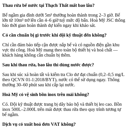
Thau rửa bể nước tại Thạch Thất mất bao lâu?
Bể ngầm gia đình dưới 5m³ thường hoàn thành trong 2–3 giờ. Bể
lớn từ 10m³ trở lên cần 4–6 giờ tuỳ mức độ bẩn. Hoà Mỹ JSC thông
báo thời gian hoàn thành dự kiến ngay khi khảo sát.
Có cần chuẩn bị gì trước khi đội kỹ thuật đến không?
Chỉ cần đảm bảo tiếp cận được nắp bể và có nguồn điện gần khu
vực thi công. Hoà Mỹ mang theo toàn bộ thiết bị và hoá chất —
khách hàng không cần chuẩn bị thêm.
Sau khi thau rửa, bao lâu thì dùng nước được?
Sau khi súc xả hoàn tất và kiểm tra Clo dư đạt chuẩn (0,2–0,5 mg/L
theo QCVN 01-1:2018/BYT), nước có thể sử dụng ngay. Thông
thường 30–60 phút sau khi cấp lại nước.
Hoà Mỹ có vệ sinh bồn inox trên mái không?
Có. Đội kỹ thuật được trang bị dây bảo hộ và thiết bị leo cao. Bồn
inox 500L–2.000L trên mái được thau rửa theo quy trình tương tự
bể ngầm.
Dịch vụ có xuất hoá đơn VAT không?