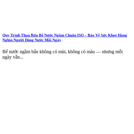
Quy Trình Thau Rửa Bể Nước Ngầm Chuẩn ISO – Bảo Vệ Sức Khoẻ Hàng
Nghìn Người Dùng Nước Mỗi Ngày
Bể nước ngầm bẩn không có mùi, không có màu — nhưng mỗi
ngày vẫn...