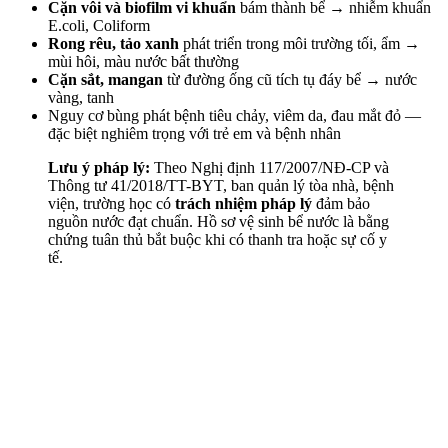
Cặn vôi và biofilm vi khuẩn
bám thành bể → nhiễm khuẩn
E.coli, Coliform
Rong rêu, tảo xanh
phát triển trong môi trường tối, ẩm →
mùi hôi, màu nước bất thường
Cặn sắt, mangan
từ đường ống cũ tích tụ đáy bể → nước
vàng, tanh
Nguy cơ bùng phát bệnh tiêu chảy, viêm da, đau mắt đỏ —
đặc biệt nghiêm trọng với trẻ em và bệnh nhân
Lưu ý pháp lý:
Theo Nghị định 117/2007/NĐ-CP và
Thông tư 41/2018/TT-BYT, ban quản lý tòa nhà, bệnh
viện, trường học có
trách nhiệm pháp lý
đảm bảo
nguồn nước đạt chuẩn. Hồ sơ vệ sinh bể nước là bằng
chứng tuân thủ bắt buộc khi có thanh tra hoặc sự cố y
tế.