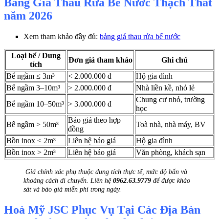
Bảng Giá Thau Rửa Bể Nước Thạch Thất
năm 2026
Xem tham khảo đầy đủ:
bảng giá thau rửa bể nước
Loại bể / Dung
Đơn giá tham khảo
Ghi chú
tích
Bể ngầm ≤ 3m³
< 2.000.000 đ
Hộ gia đình
Bể ngầm 3–10m³
> 2.000.000 đ
Nhà liền kề, nhỏ lẻ
Chung cư nhỏ, trường
Bể ngầm 10–50m³
> 3.000.000 đ
học
Báo giá theo hợp
Bể ngầm > 50m³
Toà nhà, nhà máy, BV
đồng
Bồn inox ≤ 2m³
Liên hệ báo giá
Hộ gia đình
Bồn inox > 2m³
Liên hệ báo giá
Văn phòng, khách sạn
Giá chính xác phụ thuộc dung tích thực tế, mức độ bẩn và
khoảng cách di chuyển. Liên hệ
0962.63.9779
để được khảo
sát và báo giá miễn phí trong ngày.
Hoà Mỹ JSC Phục Vụ Tại Các Địa Bàn