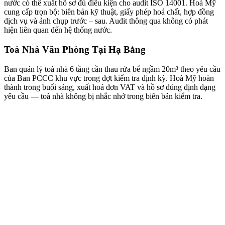
nước có thể xuất hồ sơ đủ điều kiện cho audit ISO 14001. Hoà Mỹ
cung cấp trọn bộ: biên bản kỹ thuật, giấy phép hoá chất, hợp đồng
dịch vụ và ảnh chụp trước – sau. Audit thông qua không có phát
hiện liên quan đến hệ thống nước.
Toà Nhà Văn Phòng Tại Hạ Bằng
Ban quản lý toà nhà 6 tầng cần thau rửa bể ngầm 20m³ theo yêu cầu
của Ban PCCC khu vực trong đợt kiểm tra định kỳ. Hoà Mỹ hoàn
thành trong buổi sáng, xuất hoá đơn VAT và hồ sơ đúng định dạng
yêu cầu — toà nhà không bị nhắc nhở trong biên bản kiểm tra.