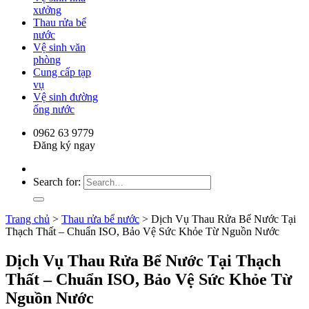
xưởng
Thau rửa bể
nước
Vệ sinh văn
phòng
Cung cấp tạp
vụ
Vệ sinh đường
ống nước
0962 63 9779
Đăng ký ngay
Search for:
Trang chủ
>
Thau rửa bể nước
>
Dịch Vụ Thau Rửa Bể Nước Tại
Thạch Thất – Chuẩn ISO, Bảo Vệ Sức Khỏe Từ Nguồn Nước
Dịch Vụ Thau Rửa Bể Nước Tại Thạch
Thất – Chuẩn ISO, Bảo Vệ Sức Khỏe Từ
Nguồn Nước