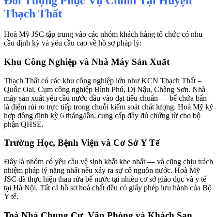
Đối Tượng Phục Vụ Chính Tại Huyện
Thạch Thất
Hoà Mỹ JSC tập trung vào các nhóm khách hàng tổ chức có nhu
cầu định kỳ và yêu cầu cao về hồ sơ pháp lý:
Khu Công Nghiệp và Nhà Máy Sản Xuất
Thạch Thất có các khu công nghiệp lớn như KCN Thạch Thất –
Quốc Oai, Cụm công nghiệp Bình Phú, Dị Nậu, Chàng Sơn. Nhà
máy sản xuất yêu cầu nước đầu vào đạt tiêu chuẩn — bể chứa bẩn
là điểm rủi ro trực tiếp trong chuỗi kiểm soát chất lượng. Hoà Mỹ ký
hợp đồng định kỳ 6 tháng/lần, cung cấp đầy đủ chứng từ cho bộ
phận QHSE.
Trường Học, Bệnh Viện và Cơ Sở Y Tế
Đây là nhóm có yêu cầu vệ sinh khắt khe nhất — và cũng chịu trách
nhiệm pháp lý nặng nhất nếu xảy ra sự cố nguồn nước. Hoà Mỹ
JSC đã thực hiện thau rửa bể nước tại nhiều cơ sở giáo dục và y tế
tại Hà Nội. Tất cả hồ sơ hoá chất đều có giấy phép lưu hành của Bộ
Y tế.
Toà Nhà Chung Cư, Văn Phòng và Khách Sạn