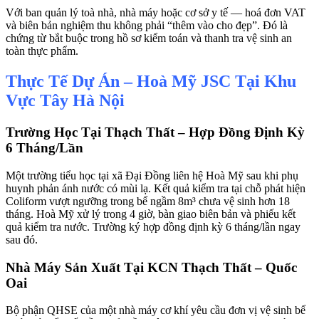
Với ban quản lý toà nhà, nhà máy hoặc cơ sở y tế — hoá đơn VAT
và biên bản nghiệm thu không phải “thêm vào cho đẹp”. Đó là
chứng từ bắt buộc trong hồ sơ kiểm toán và thanh tra vệ sinh an
toàn thực phẩm.
Thực Tế Dự Án – Hoà Mỹ JSC Tại Khu
Vực Tây Hà Nội
Trường Học Tại Thạch Thất – Hợp Đồng Định Kỳ
6 Tháng/Lần
Một trường tiểu học tại xã Đại Đồng liên hệ Hoà Mỹ sau khi phụ
huynh phản ánh nước có mùi lạ. Kết quả kiểm tra tại chỗ phát hiện
Coliform vượt ngưỡng trong bể ngầm 8m³ chưa vệ sinh hơn 18
tháng. Hoà Mỹ xử lý trong 4 giờ, bàn giao biên bản và phiếu kết
quả kiểm tra nước. Trường ký hợp đồng định kỳ 6 tháng/lần ngay
sau đó.
Nhà Máy Sản Xuất Tại KCN Thạch Thất – Quốc
Oai
Bộ phận QHSE của một nhà máy cơ khí yêu cầu đơn vị vệ sinh bể