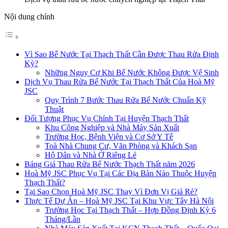
Nội dung chính
Vì Sao Bể Nước Tại Thạch Thất Cần Được Thau Rửa Định
Kỳ?
Những Nguy Cơ Khi Bể Nước Không Được Vệ Sinh
Dịch Vụ Thau Rửa Bể Nước Tại Thạch Thất Của Hoà Mỹ
JSC
Quy Trình 7 Bước Thau Rửa Bể Nước Chuẩn Kỹ
Thuật
Đối Tượng Phục Vụ Chính Tại Huyện Thạch Thất
Khu Công Nghiệp và Nhà Máy Sản Xuất
Trường Học, Bệnh Viện và Cơ Sở Y Tế
Toà Nhà Chung Cư, Văn Phòng và Khách Sạn
Hộ Dân và Nhà Ở Riêng Lẻ
Bảng Giá Thau Rửa Bể Nước Thạch Thất năm 2026
Hoà Mỹ JSC Phục Vụ Tại Các Địa Bàn Nào Thuộc Huyện
Thạch Thất?
Tại Sao Chọn Hoà Mỹ JSC Thay Vì Đơn Vị Giá Rẻ?
Thực Tế Dự Án – Hoà Mỹ JSC Tại Khu Vực Tây Hà Nội
Trường Học Tại Thạch Thất – Hợp Đồng Định Kỳ 6
Tháng/Lần