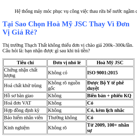
Hệ thống máy móc phục vụ công việc thau rửa bể nước ngầm
Tại Sao Chọn Hoà Mỹ JSC Thay Vì Đơn
Vị Giá Rẻ?
Thị trường Thạch Thất không thiếu đơn vị chào giá 200k–300k/lần.
Câu hỏi là: bạn nhận được gì sau khi trả tiền?
Tiêu chí
Đơn vị nhỏ lẻ
Hoà Mỹ JSC
Chứng nhận chất
Không có
ISO 9001:2015
lượng
Không rõ nguồn
Được Bộ Y tế phê
Hoá chất khử trùng
gốc
duyệt
Hồ sơ bàn giao
Không
Biên bản + phiếu KQ
Hoá đơn VAT
Không
Có
Hợp đồng định kỳ
Không
Có, kèm lịch nhắc
Bảo hiểm nhân viên
Thường không
Có
Từ 2009, 100+ nhân
Kinh nghiệm
Không rõ
sự