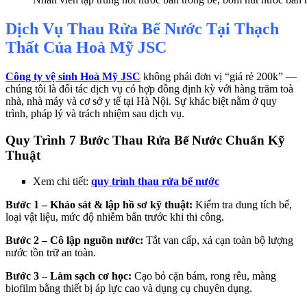
Dịch Vụ Thau Rửa Bể Nước Tại Thạch
Thất Của Hoà Mỹ JSC
Công ty vệ sinh Hoà Mỹ JSC
không phải đơn vị “giá rẻ 200k” —
chúng tôi là đối tác dịch vụ có hợp đồng định kỳ với hàng trăm toà
nhà, nhà máy và cơ sở y tế tại Hà Nội. Sự khác biệt nằm ở quy
trình, pháp lý và trách nhiệm sau dịch vụ.
Quy Trình 7 Bước Thau Rửa Bể Nước Chuẩn Kỹ
Thuật
Xem chi tiết:
quy trình thau rửa bể nước
Bước 1 – Khảo sát & lập hồ sơ kỹ thuật:
Kiểm tra dung tích bể,
loại vật liệu, mức độ nhiễm bẩn trước khi thi công.
Bước 2 – Cô lập nguồn nước:
Tắt van cấp, xả cạn toàn bộ lượng
nước tồn trữ an toàn.
Bước 3 – Làm sạch cơ học:
Cạo bỏ cặn bám, rong rêu, màng
biofilm bằng thiết bị áp lực cao và dụng cụ chuyên dụng.