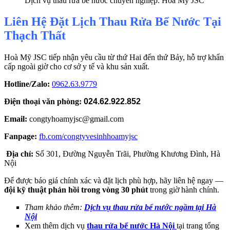
Dịch vụ thau rửa bể nước chuyên nghiệp. Hoà Mỹ JSC
Liên Hệ Đặt Lịch Thau Rửa Bể Nước Tại
Thạch Thất
Hoà Mỹ JSC tiếp nhận yêu cầu từ thứ Hai đến thứ Bảy, hỗ trợ khẩn
cấp ngoài giờ cho cơ sở y tế và khu sản xuất.
Hotline/Zalo:
0962.63.9779
Điện thoại văn phòng:
024.62.922.852
Email:
congtyhoamyjsc@gmail.com
Fanpage:
fb.com/congtyvesinhhoamyjsc
Địa chỉ:
Số 301, Đường Nguyễn Trãi, Phường Khương Đình, Hà
Nội
Để được báo giá chính xác và đặt lịch phù hợp, hãy liên hệ ngay —
đội kỹ thuật phản hồi trong vòng 30 phút
trong giờ hành chính.
Tham khảo thêm:
Dịch vụ thau rửa bể nước ngầm tại Hà
Nội
Xem thêm dịch vụ
thau rửa bể nước Hà Nội
tại trang tổng