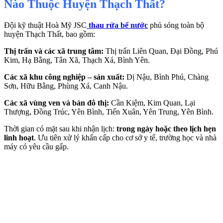
Nào Thuộc Huyện Thạch Thất?
Đội kỹ thuật Hoà Mỹ JSC
thau rửa bể nước
phủ sóng toàn bộ
huyện Thạch Thất, bao gồm:
Thị trấn và các xã trung tâm:
Thị trấn Liên Quan, Đại Đồng, Phú
Kim, Hạ Bằng, Tân Xã, Thạch Xá, Bình Yên.
Các xã khu công nghiệp – sản xuất:
Dị Nậu, Bình Phú, Chàng
Sơn, Hữu Bằng, Phùng Xá, Canh Nậu.
Các xã vùng ven và bán đô thị:
Cần Kiệm, Kim Quan, Lại
Thượng, Đồng Trúc, Yên Bình, Tiến Xuân, Yên Trung, Yên Bình.
Thời gian có mặt sau khi nhận lịch:
trong ngày hoặc theo lịch hẹn
linh hoạt
. Ưu tiên xử lý khẩn cấp cho cơ sở y tế, trường học và nhà
máy có yêu cầu gấp.