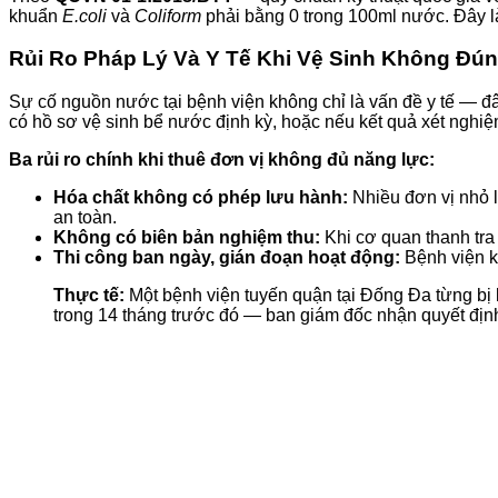
khuẩn
E.coli
và
Coliform
phải bằng 0 trong 100ml nước. Đây l
Rủi Ro Pháp Lý Và Y Tế Khi Vệ Sinh Không Đú
Sự cố nguồn nước tại bệnh viện không chỉ là vấn đề y tế — đâ
có hồ sơ vệ sinh bể nước định kỳ, hoặc nếu kết quả xét nghi
Ba rủi ro chính khi thuê đơn vị không đủ năng lực:
Hóa chất không có phép lưu hành:
Nhiều đơn vị nhỏ 
an toàn.
Không có biên bản nghiệm thu:
Khi cơ quan thanh tra
Thi công ban ngày, gián đoạn hoạt động:
Bệnh viện kh
Thực tế:
Một bệnh viện tuyến quận tại Đống Đa từng bị 
trong 14 tháng trước đó — ban giám đốc nhận quyết định