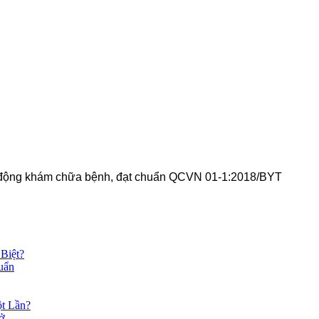
t động khám chữa bệnh, đạt chuẩn QCVN 01-1:2018/BYT
Biệt?
uẩn
t Lần?
ở