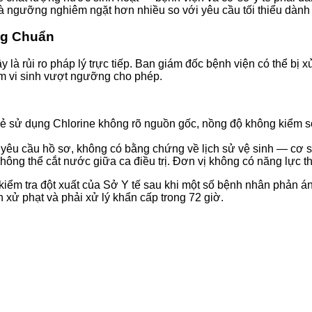
à ngưỡng nghiêm ngặt hơn nhiều so với yêu cầu tối thiểu dành
ng Chuẩn
y là rủi ro pháp lý trực tiếp. Ban giám đốc bệnh viện có thể b
ệm vi sinh vượt ngưỡng cho phép.
lẻ sử dụng Chlorine không rõ nguồn gốc, nồng độ không kiểm s
 yêu cầu hồ sơ, không có bằng chứng về lịch sử vệ sinh — cơ sở
ông thể cắt nước giữa ca điều trị. Đơn vị không có năng lực t
kiểm tra đột xuất của Sở Y tế sau khi một số bệnh nhân phản á
 xử phạt và phải xử lý khẩn cấp trong 72 giờ.