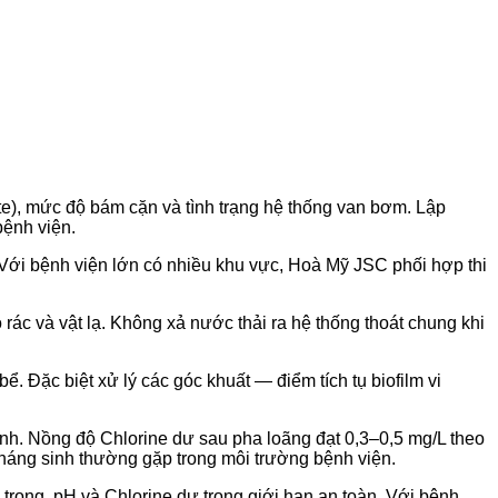
site), mức độ bám cặn và tình trạng hệ thống van bơm. Lập
bệnh viện.
ới bệnh viện lớn có nhiều khu vực, Hoà Mỹ JSC phối hợp thi
ác và vật lạ. Không xả nước thải ra hệ thống thoát chung khi
 Đặc biệt xử lý các góc khuất — điểm tích tụ biofilm vi
h. Nồng độ Chlorine dư sau pha loãng đạt 0,3–0,5 mg/L theo
háng sinh thường gặp trong môi trường bệnh viện.
trong, pH và Chlorine dư trong giới hạn an toàn. Với bệnh