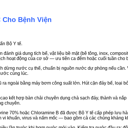
 Cho Bệnh Viện
ẩn Bộ Y tế.
n đánh giá dung tích bể, vật liệu bề mặt (bê tông, inox, compo
 lịch hoạt động của cơ sở — ưu tiên ca đêm hoặc cuối tuần cho 
h dừng nước cụ thể, chuẩn bị nguồn nước dự phòng nếu cần. V
nước cùng lúc.
a ngoài bằng máy bơm công suất lớn. Hút cặn đáy bể, loại bỏ r
ao kết hợp bàn chải chuyên dụng chà sạch đáy, thành và nắp bể.
ng chuyên.
ine 70% hoặc Chloramine B đã được Bộ Y tế cấp phép lưu hàn
n vi khuẩn, virus và nấm mốc — bao gồm cả các chủng kháng k
iều lần trước khi bơm nước mới vào. Kiểm tra nước đầu ra: độ 