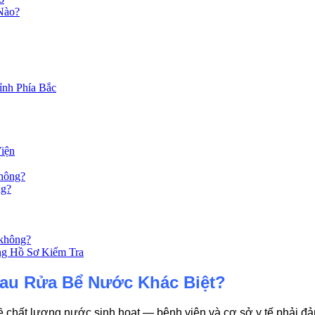
Nào?
nh Phía Bắc
iện
không?
ng?
 không?
g Hồ Sơ Kiểm Tra
hau Rửa Bể Nước Khác Biệt?
 chất lượng nước sinh hoạt — bệnh viện và cơ sở y tế phải đảm