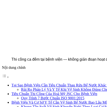
Thi công ca đêm tại bệnh viện — không gián đoạn hoạ
Nội dung chính
Tại Sao Bệnh Viện Cần Tiêu Chuẩn Thau Rửa Bể Nước Khác 
Rủi Ro Pháp Lý Và Y Tế Khi Vệ Sinh Không Đúng Ch
Tiêu Chuẩn Thi Công Của Hoà Mỹ JSC Cho Bệnh Viện
Quy Trình 7 Bước Chuẩn ISO 9001:2015
Bệnh Viện Và Cơ Sở Y Tế Cần Vệ Sinh Bể Nước Bao Lâu Mộ
Khung Tần Suất Vệ Sinh Khuyến Nghị Theo Loại Cơ S