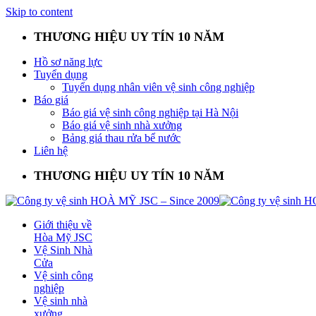
Skip to content
THƯƠNG HIỆU UY TÍN 10 NĂM
Hồ sơ năng lực
Tuyển dụng
Tuyển dụng nhân viên vệ sinh công nghiệp
Báo giá
Báo giá vệ sinh công nghiệp tại Hà Nội
Báo giá vệ sinh nhà xưởng
Bảng giá thau rửa bể nước
Liên hệ
THƯƠNG HIỆU UY TÍN 10 NĂM
Giới thiệu về
Hòa Mỹ JSC
Vệ Sinh Nhà
Cửa
Vệ sinh công
nghiệp
Vệ sinh nhà
xưởng