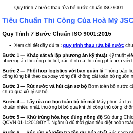
Quy trình 7 bước thau rửa bể nước chuẩn ISO 9001
Tiêu Chuẩn Thi Công Của Hoà Mỹ JSC
Quy Trình 7 Bước Chuẩn ISO 9001:2015
Xem chi tiết đầy đủ tại:
quy trình thau rửa bể nước
chu
Bước 1 — Khảo sát và lập phương án kỹ thuật
Kỹ thuật viê
phương án thi công chi tiết, xác định ca thi công phù hợp với
Bước 2 — Phối hợp logistics với ban quản lý
Thông báo lịc
công từng bể theo ca xoay vòng để không cắt toàn bộ nguồn 
Bước 3 — Rút nước và hút cặn sơ bộ
Bơm toàn bộ nước cũ r
chưa qua xử lý sơ bộ.
Bước 4 — Tẩy rửa cơ học toàn bộ bề mặt
Máy phun áp lực c
khuẩn nhiều nhất, thường bị bỏ qua khi thi công thủ công khô
Bước 5 — Khử trùng hóa học đúng nồng độ
Sử dụng Chlor
QCVN 01-1:2018/BYT. Ngâm ủ đủ thời gian tiêu diệt hoàn toà
Bước 6 — Súc rửa và kiểm tra tồn dư hóa chất
Súc sạch nh