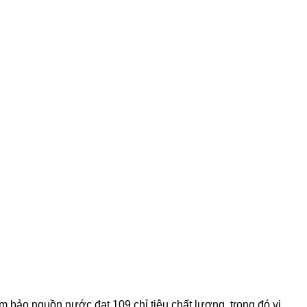
 bảo nguồn nước đạt 109 chỉ tiêu chất lượng, trong đó vi