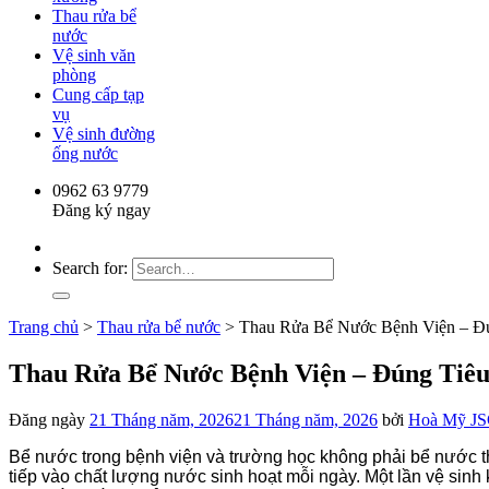
Thau rửa bể
nước
Vệ sinh văn
phòng
Cung cấp tạp
vụ
Vệ sinh đường
ống nước
0962 63 9779
Đăng ký ngay
Search for:
Trang chủ
>
Thau rửa bể nước
>
Thau Rửa Bể Nước Bệnh Viện – Đ
Thau Rửa Bể Nước Bệnh Viện – Đúng Tiêu
Đăng ngày
21 Tháng năm, 2026
21 Tháng năm, 2026
bởi
Hoà Mỹ J
Bể nước trong bệnh viện và trường học không phải bể nước th
tiếp vào chất lượng nước sinh hoạt mỗi ngày. Một lần vệ sinh