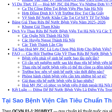
Ví Dụ Thực Tế — Hoà Mỹ JSC Đã Phục Vụ Những Đơn Vị 
Ca Thi Công Đêm Tại Bệnh Viện Phụ Sản Hà Nội
Hợp Đồng Định Kỳ Với Trường Học Tại Cầu Giấy
Vệ Sinh Bể Nước Khẩn Cấp Tại Cơ Sở Y Tế Tư Nhân
Bảng Giá Thau Rửa Bể Nước Bệnh Viện Năm 2025–2026
Khung Giá Tham Khảo
Dịch Vụ Thau Rửa Bể Nước Bệnh Viện Tại Hà Nội Và Các Tỉ
Các Quận Nội Thành Hà Nội
Các Huyện Ngoại Thành Hà Nội
Các Tỉnh Thành Lân Cận
Tại Sao Hoà Mỹ JSC Là Lựa Chọn Phù Hợp Cho Bệnh Viện?
FAQ — Câu Hỏi Thường Gặp Về Thau Rửa Bể Nước Bệnh V
Bệnh viện phải vệ sinh bể nước bao lâu một lần?
Có cần xét nghiệm nước sau khi thau rửa bể bệnh viện 
Thau rửa bể nước bệnh viện có thể thi công ca đêm khô
Trường học nên vệ sinh bể nước vào thời điểm nào?
Phòng hành chính bệnh viện cần lưu những hồ sơ gì?
Giá thau rửa bể nước bệnh viện là bao nhiêu?
Hoà Mỹ JSC có phục vụ bệnh viện ở tỉnh ngoài Hà Nội
Kết Luận — Đừng Để Bể Nước Bệnh Viện Là Điểm Yếu Tron
Tại Sao Bệnh Viện Cần Tiêu Chuẩn T
Theo
QCVN 01-1:2018/BYT
— quy chuẩn kỹ thuật quốc gia về