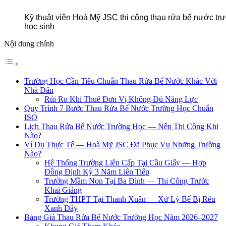
Kỹ thuật viên Hoà Mỹ JSC thi công thau rửa bể nước tr
học sinh
Nội dung chính
Trường Học Cần Tiêu Chuẩn Thau Rửa Bể Nước Khác Với
Nhà Dân
Rủi Ro Khi Thuê Đơn Vị Không Đủ Năng Lực
Quy Trình 7 Bước Thau Rửa Bể Nước Trường Học Chuẩn
ISO
Lịch Thau Rửa Bể Nước Trường Học — Nên Thi Công Khi
Nào?
Ví Dụ Thực Tế — Hoà Mỹ JSC Đã Phục Vụ Những Trường
Nào?
Hệ Thống Trường Liên Cấp Tại Cầu Giấy — Hợp
Đồng Định Kỳ 3 Năm Liên Tiếp
Trường Mầm Non Tại Ba Đình — Thi Công Trước
Khai Giảng
Trường THPT Tại Thanh Xuân — Xử Lý Bể Bị Rêu
Xanh Đáy
Bảng Giá Thau Rửa Bể Nước Trường Học Năm 2026–2027