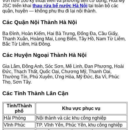
Với hơn 100 kỹ thuật viên và phương tiện cơ động, Hoà Mỹ
JSC triển khai
thau rửa bể nước Hà Nội
tại toàn bộ các
quận, huyện — không phụ thu đi lại nội thành.
Các Quận Nội Thành Hà Nội
Ba Đình, Hoàn Kiếm, Hai Bà Trưng, Đống Đa, Cầu Giấy,
Thanh Xuân, Hoàng Mai, Long Biên, Tây Hồ, Nam Từ Liêm,
Bắc Từ Liêm, Hà Đông.
Các Huyện Ngoại Thành Hà Nội
Gia Lâm, Đông Anh, Sóc Sơn, Mê Linh, Đan Phượng, Hoài
Đức, Thạch Thất, Quốc Oai, Chương Mỹ, Thanh Oai,
Thường Tín, Phú Xuyên, Ứng Hòa, Mỹ Đức, Ba Vì, Phúc
Thọ, Sơn Tây.
Các Tỉnh Thành Lân Cận
Tỉnh/Thành
Khu vực phục vụ
phố
Hải Phòng
Nội thành và các khu công nghiệp
Vĩnh Phúc
TP. Vĩnh Yên, Phúc Yên, khu công nghiệp