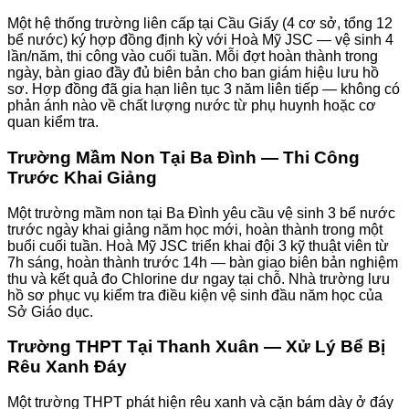
Một hệ thống trường liên cấp tại Cầu Giấy (4 cơ sở, tổng 12
bể nước) ký hợp đồng định kỳ với Hoà Mỹ JSC — vệ sinh 4
lần/năm, thi công vào cuối tuần. Mỗi đợt hoàn thành trong
ngày, bàn giao đầy đủ biên bản cho ban giám hiệu lưu hồ
sơ. Hợp đồng đã gia hạn liên tục 3 năm liên tiếp — không có
phản ánh nào về chất lượng nước từ phụ huynh hoặc cơ
quan kiểm tra.
Trường Mầm Non Tại Ba Đình — Thi Công
Trước Khai Giảng
Một trường mầm non tại Ba Đình yêu cầu vệ sinh 3 bể nước
trước ngày khai giảng năm học mới, hoàn thành trong một
buổi cuối tuần. Hoà Mỹ JSC triển khai đội 3 kỹ thuật viên từ
7h sáng, hoàn thành trước 14h — bàn giao biên bản nghiệm
thu và kết quả đo Chlorine dư ngay tại chỗ. Nhà trường lưu
hồ sơ phục vụ kiểm tra điều kiện vệ sinh đầu năm học của
Sở Giáo dục.
Trường THPT Tại Thanh Xuân — Xử Lý Bể Bị
Rêu Xanh Đáy
Một trường THPT phát hiện rêu xanh và cặn bám dày ở đáy