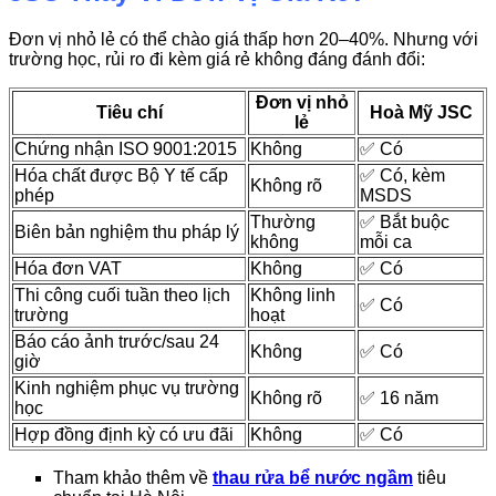
Đơn vị nhỏ lẻ có thể chào giá thấp hơn 20–40%. Nhưng với
trường học, rủi ro đi kèm giá rẻ không đáng đánh đổi:
Đơn vị nhỏ
Tiêu chí
Hoà Mỹ JSC
lẻ
Chứng nhận ISO 9001:2015
Không
✅ Có
Hóa chất được Bộ Y tế cấp
✅ Có, kèm
Không rõ
phép
MSDS
Thường
✅ Bắt buộc
Biên bản nghiệm thu pháp lý
không
mỗi ca
Hóa đơn VAT
Không
✅ Có
Thi công cuối tuần theo lịch
Không linh
✅ Có
trường
hoạt
Báo cáo ảnh trước/sau 24
Không
✅ Có
giờ
Kinh nghiệm phục vụ trường
Không rõ
✅ 16 năm
học
Hợp đồng định kỳ có ưu đãi
Không
✅ Có
Tham khảo thêm về
thau rửa bể nước ngầm
tiêu