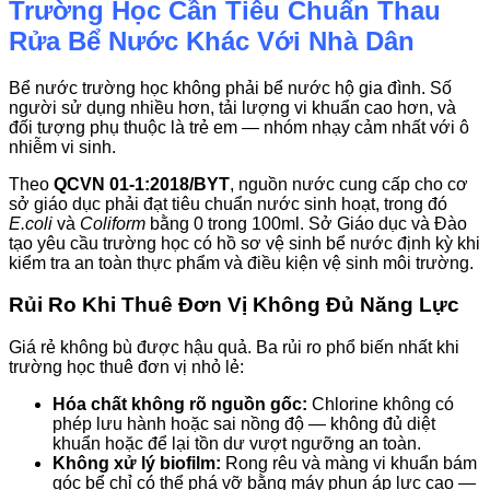
Trường Học Cần Tiêu Chuẩn Thau
Rửa Bể Nước Khác Với Nhà Dân
Bể nước trường học không phải bể nước hộ gia đình. Số
người sử dụng nhiều hơn, tải lượng vi khuẩn cao hơn, và
đối tượng phụ thuộc là trẻ em — nhóm nhạy cảm nhất với ô
nhiễm vi sinh.
Theo
QCVN 01-1:2018/BYT
, nguồn nước cung cấp cho cơ
sở giáo dục phải đạt tiêu chuẩn nước sinh hoạt, trong đó
E.coli
và
Coliform
bằng 0 trong 100ml. Sở Giáo dục và Đào
tạo yêu cầu trường học có hồ sơ vệ sinh bể nước định kỳ khi
kiểm tra an toàn thực phẩm và điều kiện vệ sinh môi trường.
Rủi Ro Khi Thuê Đơn Vị Không Đủ Năng Lực
Giá rẻ không bù được hậu quả. Ba rủi ro phổ biến nhất khi
trường học thuê đơn vị nhỏ lẻ:
Hóa chất không rõ nguồn gốc:
Chlorine không có
phép lưu hành hoặc sai nồng độ — không đủ diệt
khuẩn hoặc để lại tồn dư vượt ngưỡng an toàn.
Không xử lý biofilm:
Rong rêu và màng vi khuẩn bám
góc bể chỉ có thể phá vỡ bằng máy phun áp lực cao —