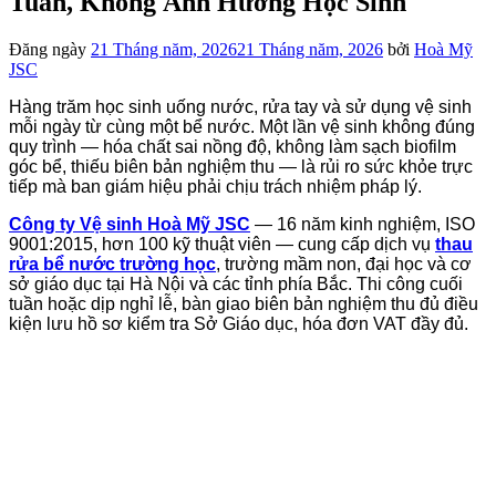
Tuần, Không Ảnh Hưởng Học Sinh
Đăng ngày
21 Tháng năm, 2026
21 Tháng năm, 2026
bởi
Hoà Mỹ
JSC
Hàng trăm học sinh uống nước, rửa tay và sử dụng vệ sinh
mỗi ngày từ cùng một bể nước. Một lần vệ sinh không đúng
quy trình — hóa chất sai nồng độ, không làm sạch biofilm
góc bể, thiếu biên bản nghiệm thu — là rủi ro sức khỏe trực
tiếp mà ban giám hiệu phải chịu trách nhiệm pháp lý.
Công ty Vệ sinh Hoà Mỹ JSC
— 16 năm kinh nghiệm, ISO
9001:2015, hơn 100 kỹ thuật viên — cung cấp dịch vụ
thau
rửa bể nước trường học
, trường mầm non, đại học và cơ
sở giáo dục tại Hà Nội và các tỉnh phía Bắc. Thi công cuối
tuần hoặc dịp nghỉ lễ, bàn giao biên bản nghiệm thu đủ điều
kiện lưu hồ sơ kiểm tra Sở Giáo dục, hóa đơn VAT đầy đủ.