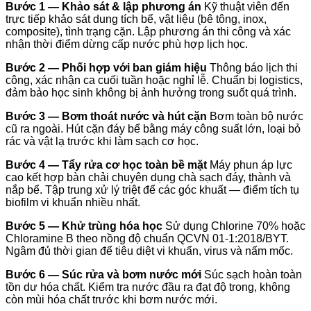
Bước 1 — Khảo sát & lập phương án
Kỹ thuật viên đến
trực tiếp khảo sát dung tích bể, vật liệu (bê tông, inox,
composite), tình trạng cặn. Lập phương án thi công và xác
nhận thời điểm dừng cấp nước phù hợp lịch học.
Bước 2 — Phối hợp với ban giám hiệu
Thông báo lịch thi
công, xác nhận ca cuối tuần hoặc nghỉ lễ. Chuẩn bị logistics,
đảm bảo học sinh không bị ảnh hưởng trong suốt quá trình.
Bước 3 — Bơm thoát nước và hút cặn
Bơm toàn bộ nước
cũ ra ngoài. Hút cặn đáy bể bằng máy công suất lớn, loại bỏ
rác và vật lạ trước khi làm sạch cơ học.
Bước 4 — Tẩy rửa cơ học toàn bề mặt
Máy phun áp lực
cao kết hợp bàn chải chuyên dụng chà sạch đáy, thành và
nắp bể. Tập trung xử lý triệt để các góc khuất — điểm tích tụ
biofilm vi khuẩn nhiều nhất.
Bước 5 — Khử trùng hóa học
Sử dụng Chlorine 70% hoặc
Chloramine B theo nồng độ chuẩn QCVN 01-1:2018/BYT.
Ngâm đủ thời gian để tiêu diệt vi khuẩn, virus và nấm mốc.
Bước 6 — Súc rửa và bơm nước mới
Súc sạch hoàn toàn
tồn dư hóa chất. Kiểm tra nước đầu ra đạt độ trong, không
còn mùi hóa chất trước khi bơm nước mới.