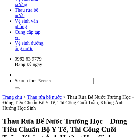
xưởng
Thau rửa bể
nước
Vệ sinh văn
phòng
Cung cấp tạp
vụ
Vệ sinh đường
ống nước
0962 63 9779
Đăng ký ngay
Search for:
Trang chủ
>
Thau rửa bể nước
>
Thau Rửa Bể Nước Trường Học –
Đúng Tiêu Chuẩn Bộ Y Tế, Thi Công Cuối Tuần, Không Ảnh
Hưởng Học Sinh
Thau Rửa Bể Nước Trường Học – Đúng
Tiêu Chuẩn Bộ Y Tế, Thi Công Cuối