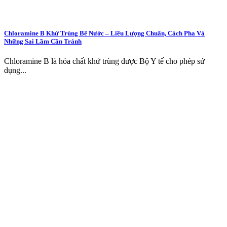
Chloramine B Khử Trùng Bể Nước – Liều Lượng Chuẩn, Cách Pha Và
Những Sai Lầm Cần Tránh
Chloramine B là hóa chất khử trùng được Bộ Y tế cho phép sử
dụng...