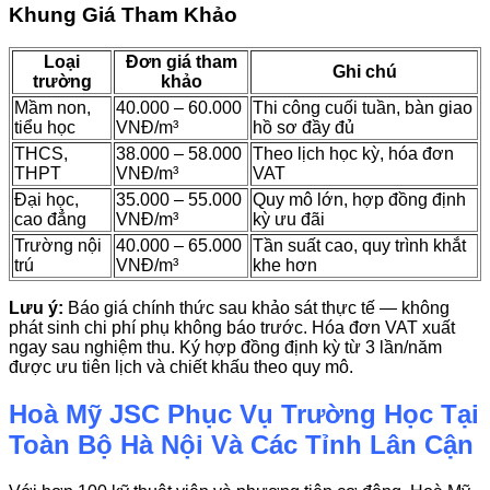
Khung Giá Tham Khảo
Loại
Đơn giá tham
Ghi chú
trường
khảo
Mầm non,
40.000 – 60.000
Thi công cuối tuần, bàn giao
tiểu học
VNĐ/m³
hồ sơ đầy đủ
THCS,
38.000 – 58.000
Theo lịch học kỳ, hóa đơn
THPT
VNĐ/m³
VAT
Đại học,
35.000 – 55.000
Quy mô lớn, hợp đồng định
cao đẳng
VNĐ/m³
kỳ ưu đãi
Trường nội
40.000 – 65.000
Tần suất cao, quy trình khắt
trú
VNĐ/m³
khe hơn
Lưu ý:
Báo giá chính thức sau khảo sát thực tế — không
phát sinh chi phí phụ không báo trước. Hóa đơn VAT xuất
ngay sau nghiệm thu. Ký hợp đồng định kỳ từ 3 lần/năm
được ưu tiên lịch và chiết khấu theo quy mô.
Hoà Mỹ JSC Phục Vụ Trường Học Tại
Toàn Bộ Hà Nội Và Các Tỉnh Lân Cận