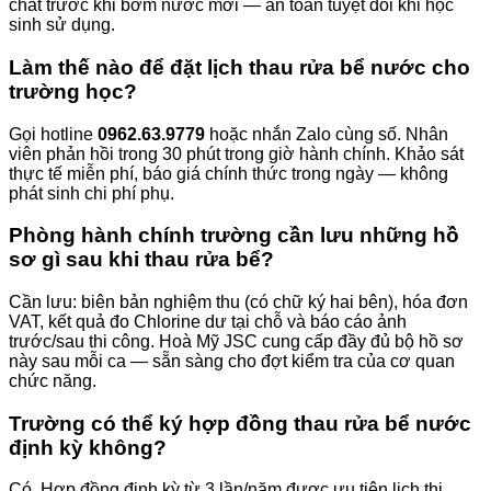
chất trước khi bơm nước mới — an toàn tuyệt đối khi học
sinh sử dụng.
Làm thế nào để đặt lịch thau rửa bể nước cho
trường học?
Gọi hotline
0962.63.9779
hoặc nhắn Zalo cùng số. Nhân
viên phản hồi trong 30 phút trong giờ hành chính. Khảo sát
thực tế miễn phí, báo giá chính thức trong ngày — không
phát sinh chi phí phụ.
Phòng hành chính trường cần lưu những hồ
sơ gì sau khi thau rửa bể?
Cần lưu: biên bản nghiệm thu (có chữ ký hai bên), hóa đơn
VAT, kết quả đo Chlorine dư tại chỗ và báo cáo ảnh
trước/sau thi công. Hoà Mỹ JSC cung cấp đầy đủ bộ hồ sơ
này sau mỗi ca — sẵn sàng cho đợt kiểm tra của cơ quan
chức năng.
Trường có thể ký hợp đồng thau rửa bể nước
định kỳ không?
Có. Hợp đồng định kỳ từ 3 lần/năm được ưu tiên lịch thi