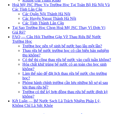
Khung Giá Tham Khảo
Hoà Mỹ JSC Phục Vụ Trường Học Tại Toàn Bộ Hà Nội Và
Các Tỉnh Lân Cận
Các Quận Nội Thành Hà Nội
Các Huyện Ngoại Thành Hà Nội
Các Tỉnh Thành Lân Cận
Tại Sao Trường Học Chọn Hoà Mỹ JSC Thay Vì Đơn Vị
Giá Rẻ?
FAQ — Câu Hỏi Thường Gặp Về Thau Rửa Bể Nước
Trường Học
Trường học nên vệ sinh bể nước bao lâu một lần?
Thau rửa bể nước trường học có cần biên bản nghiệm
thu không?
Có thể thi công thau rửa bể nước vào cuối tuần không?
Hóa chất khử trùng bể nước có an toàn cho học sinh
không?
Làm thế nào để đặt lịch thau rửa bể nước cho trường
học?
Phòng hành chính trường cần lưu những hồ sơ gì sau
khi thau rửa bể?
Trường có thể ký hợp đồng thau rửa bể nước định kỳ
không?
Kết Luận — Bể Nước Sạch Là Trách Nhiệm Pháp Lý,
Không Chỉ Là Sức Khỏe