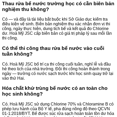
Thau rửa bể nước trường học có cần biên bản
nghiệm thu không?
Có — và đây là tài liệu bắt buộc khi Sở Giáo dục kiểm tra
điều kiện vệ sinh. Biên bản nghiệm thu xác nhận đơn vị thi
công, ngày thực hiện, dung tích bể và kết quả đo Chlorine
dư. Hoà Mỹ JSC cấp biên bản có giá trị pháp lý sau mỗi lần
thi công.
Có thể thi công thau rửa bể nước vào cuối
tuần không?
Có. Hoà Mỹ JSC bố trí ca thi công cuối tuần, nghỉ lễ và đầu
hè theo lịch của nhà trường. Đội thi công hoàn thành trong
ngày — trường có nước sạch trước khi học sinh quay trở lại
vào thứ Hai.
Hóa chất khử trùng bể nước có an toàn cho
học sinh không?
Có. Hoà Mỹ JSC sử dụng Chlorine 70% và Chloramine B có
phép lưu hành của Bộ Y tế, pha đúng nồng độ theo QCVN
01-1:2018/BYT. Bể được súc rửa sạch hoàn toàn tồn dư hóa