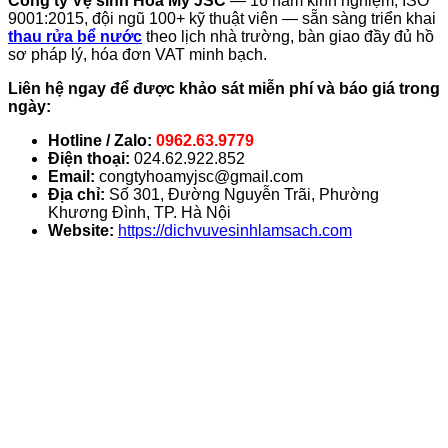
Công ty Vệ sinh Hoà Mỹ JSC
— 16 năm kinh nghiệm, ISO
9001:2015, đội ngũ 100+ kỹ thuật viên — sẵn sàng triển khai
thau rửa bể nước
theo lịch nhà trường, bàn giao đầy đủ hồ
sơ pháp lý, hóa đơn VAT minh bạch.
Liên hệ ngay để được khảo sát miễn phí và báo giá trong
ngày:
Hotline / Zalo:
0962.63.9779
Điện thoại:
024.62.922.852
Email:
congtyhoamyjsc@gmail.com
Địa chỉ:
Số 301, Đường Nguyễn Trãi, Phường
Khương Đình, TP. Hà Nội
Website:
https://dichvuvesinhlamsach.com