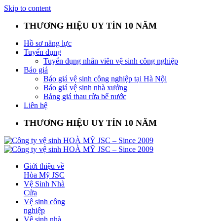
Skip to content
THƯƠNG HIỆU UY TÍN 10 NĂM
Hồ sơ năng lực
Tuyển dụng
Tuyển dụng nhân viên vệ sinh công nghiệp
Báo giá
Báo giá vệ sinh công nghiệp tại Hà Nội
Báo giá vệ sinh nhà xưởng
Bảng giá thau rửa bể nước
Liên hệ
THƯƠNG HIỆU UY TÍN 10 NĂM
Giới thiệu về
Hòa Mỹ JSC
Vệ Sinh Nhà
Cửa
Vệ sinh công
nghiệp
Vệ sinh nhà