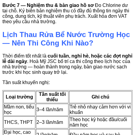
Bước 7 — Nghiệm thu & bàn giao hồ sơ
Đo Chlorine dư
tại chỗ. Ký biên bản nghiệm thu có đầy đủ thông tin ngày thi
công, dung tích, kỹ thuật viên phụ trách. Xuất hóa đơn VAT
theo yêu cầu nhà trường.
Lịch Thau Rửa Bể Nước Trường Học
— Nên Thi Công Khi Nào?
Thời điểm tốt nhất là
cuối tuần, nghỉ hè, hoặc các đợt nghỉ
lễ dài ngày
. Hoà Mỹ JSC bố trí ca thi công theo lịch học của
nhà trường — hoàn thành trong ngày, bàn giao nước sạch
trước khi học sinh quay trở lại.
Tần suất khuyến nghị:
Tần suất tối
Loại trường
Ghi chú
thiểu
Mầm non, tiểu
Trẻ nhỏ nhạy cảm hơn với vi
3–4 lần/năm
học
khuẩn
Theo học kỳ hoặc đầu/cuối
THCS, THPT
2–3 lần/năm
năm học
Đại học, cao
2 lần/năm
Đầu năm học và sau hè