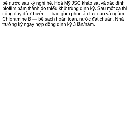
bể nước sau kỳ nghỉ hè. Hoà Mỹ JSC khảo sát và xác định
biofilm bám thành do thiếu khử trùng định kỳ. Sau một ca thi
công đầy đủ 7 bước — bao gồm phun áp lực cao và ngâm
Chloramine B — bể sạch hoàn toàn, nước đạt chuẩn. Nhà
trường ký ngay hợp đồng định kỳ 3 lần/năm.