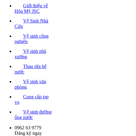
Giới thiệu về
Hòa Mỹ JSC
Vệ Sinh Nhà
Cửa
Vệ sinh công
nghiệp
Vệ sinh nhà
xưởng
Thau rửa bể
nước
Vệ sinh văn
phòng
Cung cấp tạp
vụ
Vệ sinh đường
ống nước
0962 63 9779
Đăng ký ngay