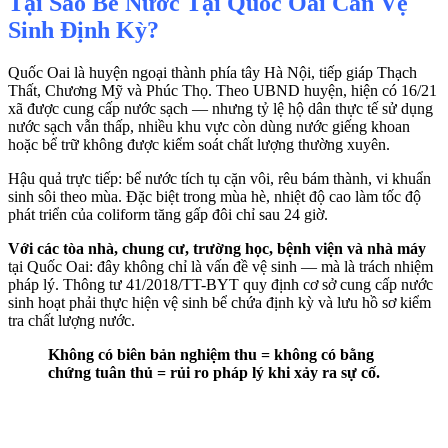
Tại Sao Bể Nước Tại Quốc Oai Cần Vệ
Sinh Định Kỳ?
Quốc Oai là huyện ngoại thành phía tây Hà Nội, tiếp giáp Thạch
Thất, Chương Mỹ và Phúc Thọ. Theo UBND huyện, hiện có 16/21
xã được cung cấp nước sạch — nhưng tỷ lệ hộ dân thực tế sử dụng
nước sạch vẫn thấp, nhiều khu vực còn dùng nước giếng khoan
hoặc bể trữ không được kiểm soát chất lượng thường xuyên.
Hậu quả trực tiếp: bể nước tích tụ cặn vôi, rêu bám thành, vi khuẩn
sinh sôi theo mùa. Đặc biệt trong mùa hè, nhiệt độ cao làm tốc độ
phát triển của coliform tăng gấp đôi chỉ sau 24 giờ.
Với các tòa nhà, chung cư, trường học, bệnh viện và nhà máy
tại Quốc Oai: đây không chỉ là vấn đề vệ sinh — mà là trách nhiệm
pháp lý. Thông tư 41/2018/TT-BYT quy định cơ sở cung cấp nước
sinh hoạt phải thực hiện vệ sinh bể chứa định kỳ và lưu hồ sơ kiểm
tra chất lượng nước.
Không có biên bản nghiệm thu = không có bằng
chứng tuân thủ = rủi ro pháp lý khi xảy ra sự cố.