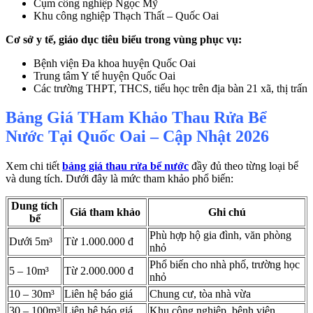
Cụm công nghiệp Ngọc Mỹ
Khu công nghiệp Thạch Thất – Quốc Oai
Cơ sở y tế, giáo dục tiêu biểu trong vùng phục vụ:
Bệnh viện Đa khoa huyện Quốc Oai
Trung tâm Y tế huyện Quốc Oai
Các trường THPT, THCS, tiểu học trên địa bàn 21 xã, thị trấn
Bảng Giá THam Khảo Thau Rửa Bể
Nước Tại Quốc Oai – Cập Nhật 2026
Xem chi tiết
bảng giá thau rửa bể nước
đầy đủ theo từng loại bể
và dung tích. Dưới đây là mức tham khảo phổ biến:
Dung tích
Giá tham khảo
Ghi chú
bể
Phù hợp hộ gia đình, văn phòng
Dưới 5m³
Từ 1.000.000 đ
nhỏ
Phổ biến cho nhà phố, trường học
5 – 10m³
Từ 2.000.000 đ
nhỏ
10 – 30m³
Liên hệ báo giá
Chung cư, tòa nhà vừa
30 – 100m³
Liên hệ báo giá
Khu công nghiệp, bệnh viện