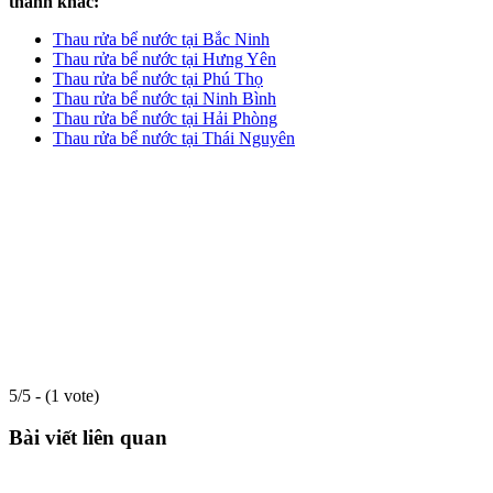
thành khác:
Thau rửa bể nước tại Bắc Ninh
Thau rửa bể nước tại Hưng Yên
Thau rửa bể nước tại Phú Thọ
Thau rửa bể nước tại Ninh Bình
Thau rửa bể nước tại Hải Phòng
Thau rửa bể nước tại Thái Nguyên
5/5 - (1 vote)
Bài viết liên quan