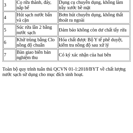
Cọ rửa thành, đáy,
Dụng cụ chuyên dụng, không làm
3
nắp bể
trầy xước bề mặt
Hút sạch nước bẩn
Bơm hút chuyên dụng, không thất
4
và cặn
thoát ra ngoài
Súc rửa lần 2 bằng
5
Đảm bảo không còn dư chất tẩy rửa
nước sạch
Khử trùng bằng Clo
Hóa chất được Bộ Y tế phê duyệt,
6
nồng độ chuẩn
kiểm tra nồng độ sau xử lý
Bàn giao biên bản
7
Có ký xác nhận của hai bên
nghiệm thu
Toàn bộ quy trình tuân thủ QCVN 01-1:2018/BYT về chất lượng
nước sạch sử dụng cho mục đích sinh hoạt.