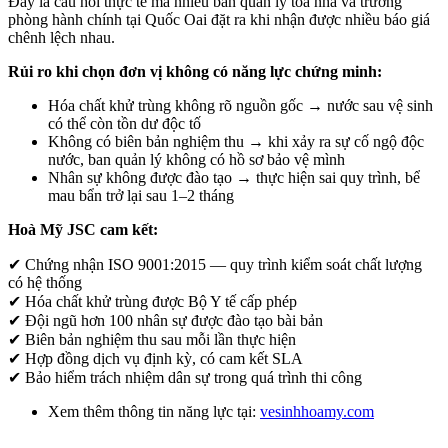
Đây là câu hỏi thực tế mà nhiều ban quản lý tòa nhà và trưởng
phòng hành chính tại Quốc Oai đặt ra khi nhận được nhiều báo giá
chênh lệch nhau.
Rủi ro khi chọn đơn vị không có năng lực chứng minh:
Hóa chất khử trùng không rõ nguồn gốc → nước sau vệ sinh
có thể còn tồn dư độc tố
Không có biên bản nghiệm thu → khi xảy ra sự cố ngộ độc
nước, ban quản lý không có hồ sơ bảo vệ mình
Nhân sự không được đào tạo → thực hiện sai quy trình, bể
mau bẩn trở lại sau 1–2 tháng
Hoà Mỹ JSC cam kết:
✔ Chứng nhận ISO 9001:2015 — quy trình kiểm soát chất lượng
có hệ thống
✔ Hóa chất khử trùng được Bộ Y tế cấp phép
✔ Đội ngũ hơn 100 nhân sự được đào tạo bài bản
✔ Biên bản nghiệm thu sau mỗi lần thực hiện
✔ Hợp đồng dịch vụ định kỳ, có cam kết SLA
✔ Bảo hiểm trách nhiệm dân sự trong quá trình thi công
Xem thêm thông tin năng lực tại:
vesinhhoamy.com