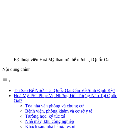
Kỹ thuật viên Hoà Mỹ thau rửa bể nước tại Quốc Oai
Nội dung chính
Tại Sao Bể Nước Tại Quốc Oai Cần Vệ Sinh Định Kỳ?
Hoà Mỹ JSC Phục Vụ Những Đối Tượng Nào Tại Quốc
Oai?
Tòa nhà văn phòng và chung cư
Bệnh viện, phòng khám và cơ sở y tế
Trường học, ký túc xá
Nhà máy, khu công nghiệp
Khách sạn, nhà hàng, resort