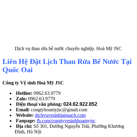
Dịch vụ thau rửa bể nước chuyên nghiệp. Hoà Mỹ JSC
Liên Hệ Đặt Lịch Thau Rửa Bể Nước Tại
Quốc Oai
Công ty Vệ sinh Hoà Mỹ JSC
Hotline:
0962.63.9779
Zalo:
0962.63.9779
Điện thoại văn phòng:
024.62.922.852
Email:
congtyhoamyjsc@gmail.com
Website:
dichvuvesinhlamsach.com
Fanpage:
fb.com/congtyvesinhhoamyjsc
Địa chỉ:
Số 301, Đường Nguyễn Trãi, Phường Khương
Đình, Hà Nội