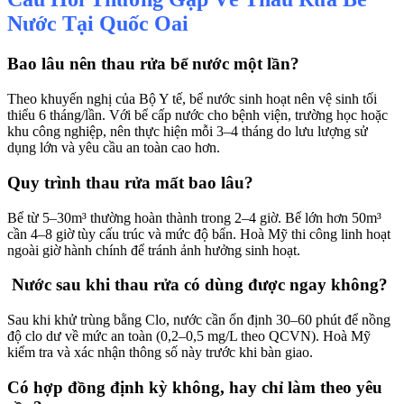
Nước Tại Quốc Oai
Bao lâu nên thau rửa bể nước một lần?
Theo khuyến nghị của Bộ Y tế, bể nước sinh hoạt nên vệ sinh tối
thiểu 6 tháng/lần. Với bể cấp nước cho bệnh viện, trường học hoặc
khu công nghiệp, nên thực hiện mỗi 3–4 tháng do lưu lượng sử
dụng lớn và yêu cầu an toàn cao hơn.
Quy trình thau rửa mất bao lâu?
Bể từ 5–30m³ thường hoàn thành trong 2–4 giờ. Bể lớn hơn 50m³
cần 4–8 giờ tùy cấu trúc và mức độ bẩn. Hoà Mỹ thi công linh hoạt
ngoài giờ hành chính để tránh ảnh hưởng sinh hoạt.
Nước sau khi thau rửa có dùng được ngay không?
Sau khi khử trùng bằng Clo, nước cần ổn định 30–60 phút để nồng
độ clo dư về mức an toàn (0,2–0,5 mg/L theo QCVN). Hoà Mỹ
kiểm tra và xác nhận thông số này trước khi bàn giao.
Có hợp đồng định kỳ không, hay chỉ làm theo yêu