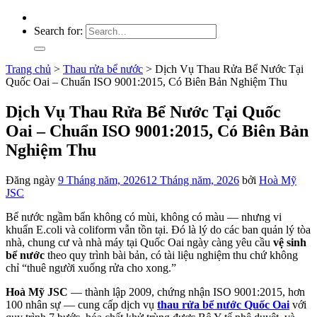
Search for:
Trang chủ
>
Thau rửa bể nước
>
Dịch Vụ Thau Rửa Bể Nước Tại
Quốc Oai – Chuẩn ISO 9001:2015, Có Biên Bản Nghiệm Thu
Dịch Vụ Thau Rửa Bể Nước Tại Quốc
Oai – Chuẩn ISO 9001:2015, Có Biên Bản
Nghiệm Thu
Đăng ngày
9 Tháng năm, 2026
12 Tháng năm, 2026
bởi
Hoà Mỹ
JSC
Bể nước ngầm bẩn không có mùi, không có màu — nhưng vi
khuẩn E.coli và coliform vẫn tồn tại. Đó là lý do các ban quản lý tòa
nhà, chung cư và nhà máy tại Quốc Oai ngày càng yêu cầu
vệ sinh
bể nước
theo quy trình bài bản, có tài liệu nghiệm thu chứ không
chỉ “thuê người xuống rửa cho xong.”
Hoà Mỹ JSC
— thành lập 2009, chứng nhận ISO 9001:2015, hơn
100 nhân sự — cung cấp dịch vụ
thau rửa bể nước Quốc Oai
với