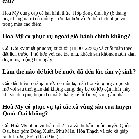
cầu?
Hoà Mỹ cung cấp cả hai hình thức. Hợp đồng định kỳ (6 tháng
hoặc hàng năm) có mức giá ưu đãi hơn và ưu tiên lịch phục vụ
trong mùa cao điểm.
Hoà Mỹ có phục vụ ngoài giờ hành chính không?
Có. Đội kỹ thuật phục vụ buổi tối (18:00–22:00) và cuối tuần theo
đặt lịch trước. Phù hợp với các tòa nhà, khách sạn không muốn gián
đoạn hoạt động ban ngày.
Làm thế nào để biết bể nước đã đến lúc cần vệ sinh?
Các dấu hiệu rõ ràng: nước có mùi lạ, màu hơi vàng hoặc đục khi
mở vòi sau thời gian dài không dùng, đáy bể có lớp cặn nhìn thấy
khi soi đèn pin, hoặc đã quá 6 tháng kể từ lần vệ sinh gần nhất.
Hoà Mỹ có phục vụ tại các xã vùng sâu của huyện
Quốc Oai không?
Có. Hoà Mỹ phục vụ toàn bộ 21 xã và thị trấn thuộc huyện Quốc
Oai, bao gồm Đông Xuân, Phú Mãn, Hòa Thạch và các xã giáp
ranh Lương Sơn (Hòa Bình).