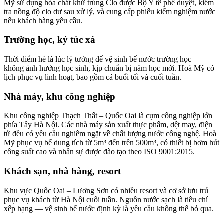
Mỹ sử dụng hóa chất khử trùng Clo được Bộ Y tế phê duyệt, kiểm
tra nồng độ clo dư sau xử lý, và cung cấp phiếu kiểm nghiệm nước
nếu khách hàng yêu cầu.
Trường học, ký túc xá
Thời điểm hè là lúc lý tưởng để vệ sinh bể nước trường học —
không ảnh hưởng học sinh, kịp chuẩn bị năm học mới. Hoà Mỹ có
lịch phục vụ linh hoạt, bao gồm cả buổi tối và cuối tuần.
Nhà máy, khu công nghiệp
Khu công nghiệp Thạch Thất – Quốc Oai là cụm công nghiệp lớn
phía Tây Hà Nội. Các nhà máy sản xuất thực phẩm, dệt may, điện
tử đều có yêu cầu nghiêm ngặt về chất lượng nước công nghệ. Hoà
Mỹ phục vụ bể dung tích từ 5m³ đến trên 500m³, có thiết bị bơm hút
công suất cao và nhân sự được đào tạo theo ISO 9001:2015.
Khách sạn, nhà hàng, resort
Khu vực Quốc Oai – Lương Sơn có nhiều resort và cơ sở lưu trú
phục vụ khách từ Hà Nội cuối tuần. Nguồn nước sạch là tiêu chí
xếp hạng — vệ sinh bể nước định kỳ là yêu cầu không thể bỏ qua.