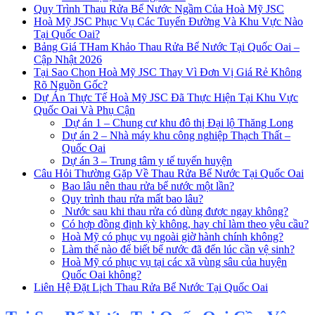
Quy Trình Thau Rửa Bể Nước Ngầm Của Hoà Mỹ JSC
Hoà Mỹ JSC Phục Vụ Các Tuyến Đường Và Khu Vực Nào
Tại Quốc Oai?
Bảng Giá THam Khảo Thau Rửa Bể Nước Tại Quốc Oai –
Cập Nhật 2026
Tại Sao Chọn Hoà Mỹ JSC Thay Vì Đơn Vị Giá Rẻ Không
Rõ Nguồn Gốc?
Dự Án Thực Tế Hoà Mỹ JSC Đã Thực Hiện Tại Khu Vực
Quốc Oai Và Phụ Cận
Dự án 1 – Chung cư khu đô thị Đại lộ Thăng Long
Dự án 2 – Nhà máy khu công nghiệp Thạch Thất –
Quốc Oai
Dự án 3 – Trung tâm y tế tuyến huyện
Câu Hỏi Thường Gặp Về Thau Rửa Bể Nước Tại Quốc Oai
Bao lâu nên thau rửa bể nước một lần?
Quy trình thau rửa mất bao lâu?
Nước sau khi thau rửa có dùng được ngay không?
Có hợp đồng định kỳ không, hay chỉ làm theo yêu cầu?
Hoà Mỹ có phục vụ ngoài giờ hành chính không?
Làm thế nào để biết bể nước đã đến lúc cần vệ sinh?
Hoà Mỹ có phục vụ tại các xã vùng sâu của huyện
Quốc Oai không?
Liên Hệ Đặt Lịch Thau Rửa Bể Nước Tại Quốc Oai