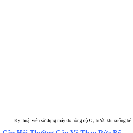
Kỹ thuật viên sử dụng máy đo nồng độ O₂ trước khi xuống b
Câu Hỏi Thường Gặp Về Thau Rửa Bể