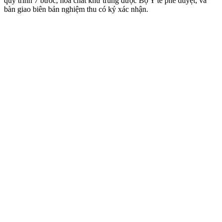
quy trình 7 bước, hóa chất khử trùng được Bộ Y tế phê duyệt, và
bàn giao biên bản nghiệm thu có ký xác nhận.