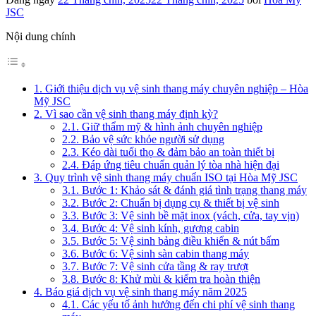
JSC
Nội dung chính
1. Giới thiệu dịch vụ vệ sinh thang máy chuyên nghiệp – Hòa
Mỹ JSC
2. Vì sao cần vệ sinh thang máy định kỳ?
2.1. Giữ thẩm mỹ & hình ảnh chuyên nghiệp
2.2. Bảo vệ sức khỏe người sử dụng
2.3. Kéo dài tuổi thọ & đảm bảo an toàn thiết bị
2.4. Đáp ứng tiêu chuẩn quản lý tòa nhà hiện đại
3. Quy trình vệ sinh thang máy chuẩn ISO tại Hòa Mỹ JSC
3.1. Bước 1: Khảo sát & đánh giá tình trạng thang máy
3.2. Bước 2: Chuẩn bị dụng cụ & thiết bị vệ sinh
3.3. Bước 3: Vệ sinh bề mặt inox (vách, cửa, tay vịn)
3.4. Bước 4: Vệ sinh kính, gương cabin
3.5. Bước 5: Vệ sinh bảng điều khiển & nút bấm
3.6. Bước 6: Vệ sinh sàn cabin thang máy
3.7. Bước 7: Vệ sinh cửa tầng & ray trượt
3.8. Bước 8: Khử mùi & kiểm tra hoàn thiện
4. Báo giá dịch vụ vệ sinh thang máy năm 2025
4.1. Các yếu tố ảnh hưởng đến chi phí vệ sinh thang