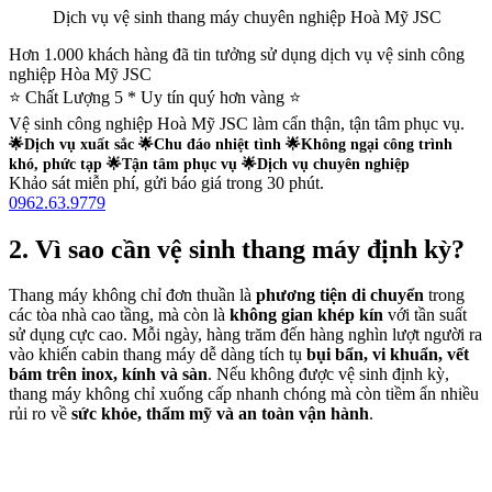
Dịch vụ vệ sinh thang máy chuyên nghiệp Hoà Mỹ JSC
Hơn 1.000 khách hàng đã tin tưởng sử dụng dịch vụ vệ sinh công
nghiệp Hòa Mỹ JSC
⭐ Chất Lượng 5 * Uy tín quý hơn vàng ⭐
Vệ sinh công nghiệp Hoà Mỹ JSC làm cẩn thận, tận tâm phục vụ.
🌟Dịch vụ xuất sắc
🌟Chu đáo nhiệt tình
🌟Không ngại công trình
khó, phức tạp
🌟Tận tâm phục vụ
🌟Dịch vụ chuyên nghiệp
Khảo sát miễn phí, gửi báo giá trong 30 phút.
0962.63.9779
2. Vì sao cần vệ sinh thang máy định kỳ?
Thang máy không chỉ đơn thuần là
phương tiện di chuyển
trong
các tòa nhà cao tầng, mà còn là
không gian khép kín
với tần suất
sử dụng cực cao. Mỗi ngày, hàng trăm đến hàng nghìn lượt người ra
vào khiến cabin thang máy dễ dàng tích tụ
bụi bẩn, vi khuẩn, vết
bám trên inox, kính và sàn
. Nếu không được vệ sinh định kỳ,
thang máy không chỉ xuống cấp nhanh chóng mà còn tiềm ẩn nhiều
rủi ro về
sức khỏe, thẩm mỹ và an toàn vận hành
.