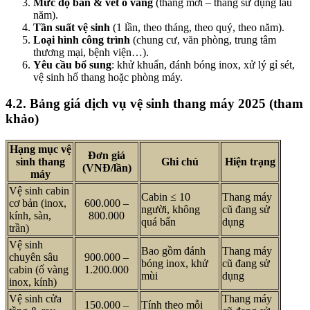
Mức độ bẩn & vết ố vàng
(thang mới – thang sử dụng lâu
năm).
Tần suất vệ sinh
(1 lần, theo tháng, theo quý, theo năm).
Loại hình công trình
(chung cư, văn phòng, trung tâm
thương mại, bệnh viện…).
Yêu cầu bổ sung
: khử khuẩn, đánh bóng inox, xử lý gỉ sét,
vệ sinh hố thang hoặc phòng máy.
4.2. Bảng giá dịch vụ vệ sinh thang máy 2025 (tham
khảo)
Hạng mục vệ
Đơn giá
sinh thang
Ghi chú
Hiện trạng
(VNĐ/lần)
máy
Vệ sinh cabin
Cabin ≤ 10
Thang máy
cơ bản (inox,
600.000 –
người, không
cũ đang sử
kính, sàn,
800.000
quá bẩn
dụng
trần)
Vệ sinh
Bao gồm đánh
Thang máy
chuyên sâu
900.000 –
bóng inox, khử
cũ đang sử
cabin (ố vàng
1.200.000
mùi
dụng
inox, kính)
Vệ sinh cửa
Thang máy
150.000 –
Tính theo mỗi