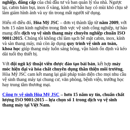
nghiệp, đẳng cấp
của chủ đầu tư và ban quản lý tòa nhà. Ngược
lại, cabin bám bụi, inox ố vàng, kính mờ bẩn hay có mùi khó chịu sẽ
làm giảm hình ảnh và uy tín trong mắt người sử dụng.
Hiểu rõ điều đó,
Hòa Mỹ JSC
– đơn vị thành lập từ
năm 2009
, với
hơn 15 năm kinh nghiệm trong lĩnh vực vệ sinh công nghiệp, tự hào
mang đến
dịch vụ vệ sinh thang máy chuyên nghiệp chuẩn ISO
9001:2015
. Chúng tôi không chỉ làm sạch bề mặt cabin, inox, kính
và sàn thang máy, mà còn áp dụng
quy trình vệ sinh an toàn,
khoa học
giúp thang máy luôn sáng bóng, vận hành ổn định và kéo
dài tuổi thọ thiết bị.
Với
đội ngũ kỹ thuật viên được đào tạo bài bản
, kết hợp
máy
móc hiện đại và hóa chất chuyên dụng thân thiện môi trường
,
Hòa Mỹ JSC cam kết mang lại giải pháp toàn diện cho mọi nhu cầu
vệ sinh thang máy tại chung cư, văn phòng, bệnh viện, trường học
hay trung tâm thương mại.
Công ty vệ sinh Hòa Mỹ JSC
– hơn 15 năm uy tín, chuẩn chất
lượng ISO 9001:2015 – lựa chọn số 1 trong dịch vụ vệ sinh
thang máy tại Việt Nam.