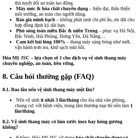
thủ tuyệt đối an toàn lao động.
Máy móc & hóa chất chuyên dụng
– hiện đại, thân thiện
môi trường, an toàn cho người dùng.
Báo giá minh bạch
– không phát sinh chi phí ẩn, ưu đãi cho
hợp đồng định kỳ dài hạn.
Phủ sóng toàn miền Bắc & miền Trung
– phục vụ Hà Nội,
Bắc Ninh, Hải Phòng, Hưng Yên, Đà Nẵng…
Cam kết hài lòng 100%
– thang máy sáng bóng như mới,
vận hành trơn tru, khử sạch mùi hôi.
Hòa Mỹ JSC – lựa chọn số 1 cho dịch vụ vệ sinh thang máy
chuyên nghiệp, an toàn, bền vững.
8. Câu hỏi thường gặp (FAQ)
8.1. Bao lâu nên vệ sinh thang máy một lần?
Nên vệ sinh
ít nhất 3 lần/tháng
cho tòa nhà văn phòng,
chung cư; với bệnh viện, trung tâm thương mại thì nên làm
1
lần/tháng
.
8.2. Vệ sinh thang máy có làm xước inox hay hỏng gương
không?
Không. Hòa Mỹ JSC sử dụng
hóa chất chuyên dụng và