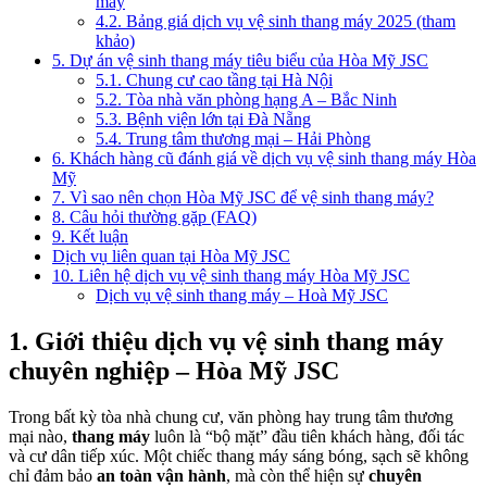
máy
4.2. Bảng giá dịch vụ vệ sinh thang máy 2025 (tham
khảo)
5. Dự án vệ sinh thang máy tiêu biểu của Hòa Mỹ JSC
5.1. Chung cư cao tầng tại Hà Nội
5.2. Tòa nhà văn phòng hạng A – Bắc Ninh
5.3. Bệnh viện lớn tại Đà Nẵng
5.4. Trung tâm thương mại – Hải Phòng
6. Khách hàng cũ đánh giá về dịch vụ vệ sinh thang máy Hòa
Mỹ
7. Vì sao nên chọn Hòa Mỹ JSC để vệ sinh thang máy?
8. Câu hỏi thường gặp (FAQ)
9. Kết luận
Dịch vụ liên quan tại Hòa Mỹ JSC
10. Liên hệ dịch vụ vệ sinh thang máy Hòa Mỹ JSC
Dịch vụ vệ sinh thang máy – Hoà Mỹ JSC
1. Giới thiệu dịch vụ vệ sinh thang máy
chuyên nghiệp – Hòa Mỹ JSC
Trong bất kỳ tòa nhà chung cư, văn phòng hay trung tâm thương
mại nào,
thang máy
luôn là “bộ mặt” đầu tiên khách hàng, đối tác
và cư dân tiếp xúc. Một chiếc thang máy sáng bóng, sạch sẽ không
chỉ đảm bảo
an toàn vận hành
, mà còn thể hiện sự
chuyên