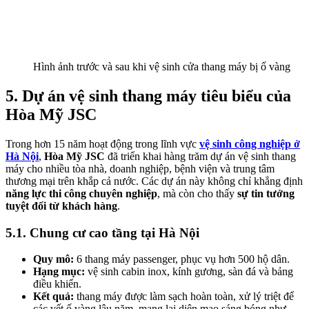
Hình ảnh trước và sau khi vệ sinh cửa thang máy bị ố vàng
5. Dự án vệ sinh thang máy tiêu biểu của
Hòa Mỹ JSC
Trong hơn 15 năm hoạt động trong lĩnh vực
vệ sinh công nghiệp ở
Hà Nội
,
Hòa Mỹ JSC
đã triển khai hàng trăm dự án vệ sinh thang
máy cho nhiều tòa nhà, doanh nghiệp, bệnh viện và trung tâm
thương mại trên khắp cả nước. Các dự án này không chỉ khẳng định
năng lực thi công chuyên nghiệp
, mà còn cho thấy
sự tin tưởng
tuyệt đối từ khách hàng
.
5.1. Chung cư cao tầng tại Hà Nội
Quy mô:
6 thang máy passenger, phục vụ hơn 500 hộ dân.
Hạng mục:
vệ sinh cabin inox, kính gương, sàn đá và bảng
điều khiển.
Kết quả:
thang máy được làm sạch hoàn toàn, xử lý triệt để
các vết ố vàng lâu năm, mang lại diện mạo sáng bóng như