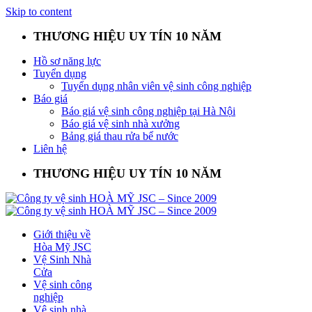
Skip to content
THƯƠNG HIỆU UY TÍN 10 NĂM
Hồ sơ năng lực
Tuyển dụng
Tuyển dụng nhân viên vệ sinh công nghiệp
Báo giá
Báo giá vệ sinh công nghiệp tại Hà Nội
Báo giá vệ sinh nhà xưởng
Bảng giá thau rửa bể nước
Liên hệ
THƯƠNG HIỆU UY TÍN 10 NĂM
Giới thiệu về
Hòa Mỹ JSC
Vệ Sinh Nhà
Cửa
Vệ sinh công
nghiệp
Vệ sinh nhà