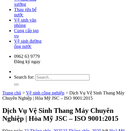
xưởng
Thau rửa bể
nước
Vệ sinh văn
phòng
Cung cấp tạp
vụ
Vệ sinh đường
ống nước
0962 63 9779
Đăng ký ngay
Search for:
Trang chủ
>
Vệ sinh công nghiệp
>
Dịch Vụ Vệ Sinh Thang Máy
Chuyên Nghiệp | Hòa Mỹ JSC – ISO 9001:2015
Dịch Vụ Vệ Sinh Thang Máy Chuyên
Nghiệp | Hòa Mỹ JSC – ISO 9001:2015
Đăng ngày
22 Tháng chín, 2025
22 Tháng chín, 2025
bởi
Hoà Mỹ