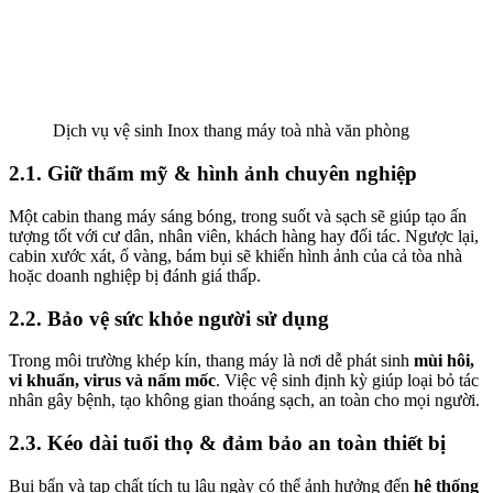
Dịch vụ vệ sinh Inox thang máy toà nhà văn phòng
2.1. Giữ thẩm mỹ & hình ảnh chuyên nghiệp
Một cabin thang máy sáng bóng, trong suốt và sạch sẽ giúp tạo ấn
tượng tốt với cư dân, nhân viên, khách hàng hay đối tác. Ngược lại,
cabin xước xát, ố vàng, bám bụi sẽ khiến hình ảnh của cả tòa nhà
hoặc doanh nghiệp bị đánh giá thấp.
2.2. Bảo vệ sức khỏe người sử dụng
Trong môi trường khép kín, thang máy là nơi dễ phát sinh
mùi hôi,
vi khuẩn, virus và nấm mốc
. Việc vệ sinh định kỳ giúp loại bỏ tác
nhân gây bệnh, tạo không gian thoáng sạch, an toàn cho mọi người.
2.3. Kéo dài tuổi thọ & đảm bảo an toàn thiết bị
Bụi bẩn và tạp chất tích tụ lâu ngày có thể ảnh hưởng đến
hệ thống