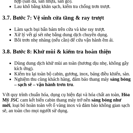
hợp (sàn đá, sàn nhựa, sàn gỗ).
Lau khô bằng khăn sạch, kiểm tra chống trơn trượt.
3.7. Bước 7: Vệ sinh cửa tầng & ray trượt
Làm sạch bụi bẩn bám trên cửa và khe ray trượt.
Xử lý vết gỉ sét nhẹ bằng dung dịch chuyên dụng.
Bôi trơn nhẹ nhàng (nếu cần) để cửa vận hành êm ái.
3.8. Bước 8: Khử mùi & kiểm tra hoàn thiện
Dùng dung dịch khử mùi an toàn (hương dịu nhẹ, không gây
kích ứng).
Kiểm tra lại toàn bộ cabin, gương, inox, bảng điều khiển, sàn.
Nghiệm thu cùng khách hàng, đảm bảo thang máy
sáng bóng
– sạch sẽ – vận hành trơn tru
.
Với quy trình chuẩn hóa, dụng cụ hiện đại và hóa chất an toàn,
Hòa
Mỹ JSC
cam kết biến cabin thang máy trở nên
sáng bóng như
mới
, loại bỏ hoàn toàn vết ố vàng inox và đảm bảo không gian sạch
sẽ, an toàn cho mọi người sử dụng.