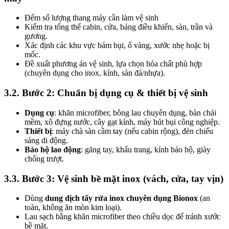
Đếm số lượng thang máy cần làm vệ sinh
Kiểm tra tổng thể cabin, cửa, bảng điều khiển, sàn, trần và
gương.
Xác định các khu vực bám bụi, ố vàng, xước nhẹ hoặc bị
mốc.
Đề xuất phương án vệ sinh, lựa chọn hóa chất phù hợp
(chuyên dụng cho inox, kính, sàn đá/nhựa).
3.2. Bước 2: Chuẩn bị dụng cụ & thiết bị vệ sinh
Dụng cụ
: khăn microfiber, bông lau chuyên dụng, bàn chải
mềm, xô đựng nước, cây gạt kính, máy hút bụi công nghiệp.
Thiết bị
: máy chà sàn cầm tay (nếu cabin rộng), đèn chiếu
sáng di động.
Bảo hộ lao động
: găng tay, khẩu trang, kính bảo hộ, giày
chống trượt.
3.3. Bước 3: Vệ sinh bề mặt inox (vách, cửa, tay vịn)
Dùng
dung dịch tẩy rửa inox chuyên dụng Bionox
(an
toàn, không ăn mòn kim loại).
Lau sạch bằng khăn microfiber theo chiều dọc để tránh xước
bề mặt.