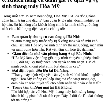
sinh thang máy Hòa Mỹ
Trong suốt hơn 15 năm hoạt động,
Hòa Mỹ JSC
đã đồng hành
cùng hàng trăm chủ đầu tư, ban quản lý tòa nhà, doanh nghiệp và
hộ dân. Sự hài lòng của khách hàng chính là minh chứng rõ ràng
nhất cho chất lượng dịch vụ của chúng tôi:
Ban quản lý chung cư cao tầng tại Hà Nội
:
“Cabin thang máy trước đây bị ố vàng inox và có mùi khó
chịu, sau khi Hòa Mỹ vệ sinh định kỳ thì sáng bóng, sạch mùi
và sang trọng hơn hẳn. Rất yên tâm khi hợp tác dài hạn.”
Giám đốc tòa nhà văn phòng hạng A tại Bắc Ninh
:
“Hòa Mỹ làm việc đúng giờ, quy trình chuyên nghiệp chuẩn
ISO, đội ngũ kỹ thuật viên lịch sự và nhanh nhẹn. Giá cả
minh bạch, không phát sinh. Rất đáng tin cậy.”
Đại diện bệnh viện lớn tại Đà Nẵng
:
“Thang máy bệnh viện yêu cầu vệ sinh và khử khuẩn nghiêm
ngặt. Hòa Mỹ không chỉ đáp ứng mà còn vượt mong đợi,
đảm bảo an toàn tuyệt đối cho bệnh nhân và nhân viên y tế.”
Trung tâm thương mại tại Hải Phòng
:
“Từ khi hợp tác với Hòa Mỹ, thang máy luôn sáng bóng,
khách hàng phản hồi rất tích cực. Đây là đối tác lâu dài chúng
tôi tin tưởng.”