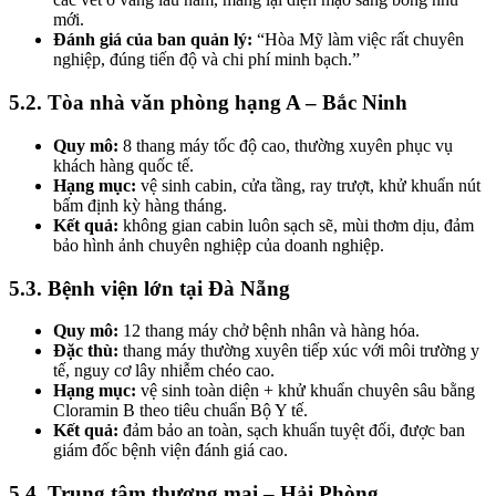
mới.
Đánh giá của ban quản lý:
“Hòa Mỹ làm việc rất chuyên
nghiệp, đúng tiến độ và chi phí minh bạch.”
5.2. Tòa nhà văn phòng hạng A – Bắc Ninh
Quy mô:
8 thang máy tốc độ cao, thường xuyên phục vụ
khách hàng quốc tế.
Hạng mục:
vệ sinh cabin, cửa tầng, ray trượt, khử khuẩn nút
bấm định kỳ hàng tháng.
Kết quả:
không gian cabin luôn sạch sẽ, mùi thơm dịu, đảm
bảo hình ảnh chuyên nghiệp của doanh nghiệp.
5.3. Bệnh viện lớn tại Đà Nẵng
Quy mô:
12 thang máy chở bệnh nhân và hàng hóa.
Đặc thù:
thang máy thường xuyên tiếp xúc với môi trường y
tế, nguy cơ lây nhiễm chéo cao.
Hạng mục:
vệ sinh toàn diện + khử khuẩn chuyên sâu bằng
Cloramin B theo tiêu chuẩn Bộ Y tế.
Kết quả:
đảm bảo an toàn, sạch khuẩn tuyệt đối, được ban
giám đốc bệnh viện đánh giá cao.
5.4. Trung tâm thương mại – Hải Phòng