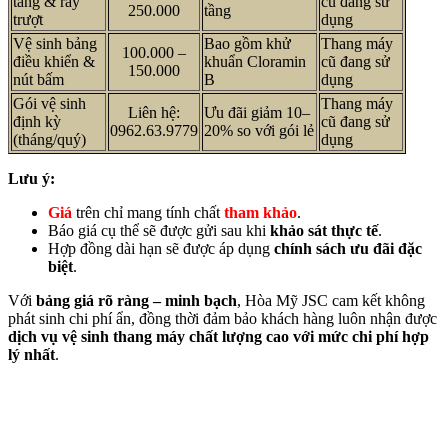
tầng & ray
cũ đang sử
250.000
tầng
trượt
dụng
Vệ sinh bảng
Bao gồm khử
Thang máy
100.000 –
điều khiển &
khuẩn Cloramin
cũ đang sử
150.000
nút bấm
B
dụng
Gói vệ sinh
Thang máy
Liên hệ:
Ưu đãi giảm 10–
định kỳ
cũ đang sử
0962.63.9779
20% so với gói lẻ
(tháng/quý)
dụng
Lưu ý:
Giá
trên chỉ mang tính chất
tham khảo
.
Báo giá cụ thể sẽ được gửi sau khi
khảo sát thực tế
.
Hợp đồng dài hạn sẽ được áp dụng
chính sách ưu đãi đặc
biệt
.
Với
bảng giá rõ ràng – minh bạch
, Hòa Mỹ JSC cam kết không
phát sinh chi phí ẩn, đồng thời đảm bảo khách hàng luôn nhận được
dịch vụ vệ sinh thang máy chất lượng cao với mức chi phí hợp
lý nhất
.