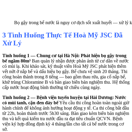
Bọ gậy trong bể nước là nguy cơ dịch sốt xuất huyết — xử lý 
3 Tình Huống Thực Tế Hoà Mỹ JSC Đã
Xử Lý
Tình huống 1 — Chung cư tại Hà Nội: Phát hiện bọ gậy trong
bể ngầm 80m³
Ban quản lý nhận được phản ánh từ cư dân về nước
có mùi lạ. Khi khảo sát, kỹ thuật viên Hoà Mỹ JSC phát hiện thêm
vết nứt ở nắp bể và dấu hiệu bọ gậy. Bể chưa vệ sinh 20 tháng. Thi
công hoàn thành trong 8 tiếng — bao gồm thau rửa, gia cố nắp bể,
khử trùng Chloramine B và bàn giao biên bản nghiệm thu. Hệ thống
cấp nước hoạt động bình thường từ chiều cùng ngày.
Tình huống 2 — Bệnh viện tuyến huyện tại Hải Dương: Nước
có mùi tanh, cặn đen đáy bể
Yêu cầu thi công hoàn toàn ngoài giờ
hành chính để không ảnh hưởng hoạt động y tế. Ca thi công bắt đầu
từ 22h, hoàn thành trước 5h30 sáng. Bàn giao kèm biên bản nghiệm
thu và kết quả kiểm tra nước đầu ra đạt tiêu chuẩn QCVN. Bệnh
viện ký hợp đồng định kỳ 4 tháng/lần cho tất cả bể nước trong cơ
sở.