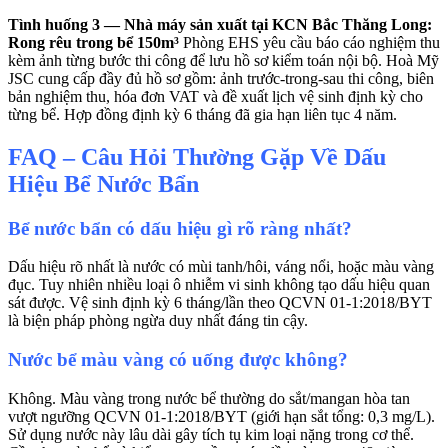
Tình huống 3 — Nhà máy sản xuất tại KCN Bắc Thăng Long:
Rong rêu trong bể 150m³
Phòng EHS yêu cầu báo cáo nghiệm thu
kèm ảnh từng bước thi công để lưu hồ sơ kiểm toán nội bộ. Hoà Mỹ
JSC cung cấp đầy đủ hồ sơ gồm: ảnh trước-trong-sau thi công, biên
bản nghiệm thu, hóa đơn VAT và đề xuất lịch vệ sinh định kỳ cho
từng bể. Hợp đồng định kỳ 6 tháng đã gia hạn liên tục 4 năm.
FAQ – Câu Hỏi Thường Gặp Về Dấu
Hiệu Bể Nước Bẩn
Bể nước bẩn có dấu hiệu gì rõ ràng nhất?
Dấu hiệu rõ nhất là nước có mùi tanh/hôi, váng nổi, hoặc màu vàng
đục. Tuy nhiên nhiều loại ô nhiễm vi sinh không tạo dấu hiệu quan
sát được. Vệ sinh định kỳ 6 tháng/lần theo QCVN 01-1:2018/BYT
là biện pháp phòng ngừa duy nhất đáng tin cậy.
Nước bể màu vàng có uống được không?
Không. Màu vàng trong nước bể thường do sắt/mangan hòa tan
vượt ngưỡng QCVN 01-1:2018/BYT (giới hạn sắt tổng: 0,3 mg/L).
Sử dụng nước này lâu dài gây tích tụ kim loại nặng trong cơ thể.