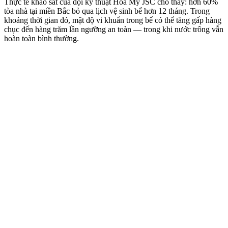
Thực tế khảo sát của đội kỹ thuật Hoà Mỹ JSC cho thấy: hơn 60%
tòa nhà tại miền Bắc bỏ qua lịch vệ sinh bể hơn 12 tháng. Trong
khoảng thời gian đó, mật độ vi khuẩn trong bể có thể tăng gấp hàng
chục đến hàng trăm lần ngưỡng an toàn — trong khi nước trông vẫn
hoàn toàn bình thường.