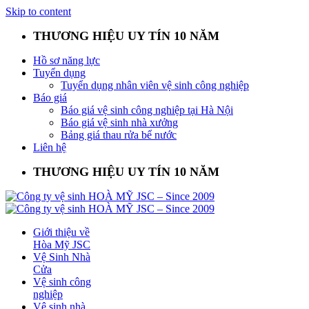
Skip to content
THƯƠNG HIỆU UY TÍN 10 NĂM
Hồ sơ năng lực
Tuyển dụng
Tuyển dụng nhân viên vệ sinh công nghiệp
Báo giá
Báo giá vệ sinh công nghiệp tại Hà Nội
Báo giá vệ sinh nhà xưởng
Bảng giá thau rửa bể nước
Liên hệ
THƯƠNG HIỆU UY TÍN 10 NĂM
Giới thiệu về
Hòa Mỹ JSC
Vệ Sinh Nhà
Cửa
Vệ sinh công
nghiệp
Vệ sinh nhà