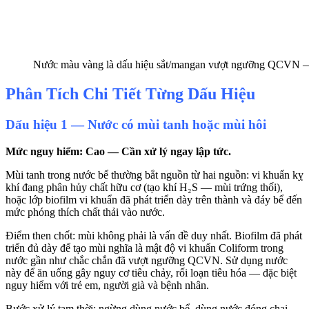
Nước màu vàng là dấu hiệu sắt/mangan vượt ngưỡng QCVN — 
Phân Tích Chi Tiết Từng Dấu Hiệu
Dấu hiệu 1 — Nước có mùi tanh hoặc mùi hôi
Mức nguy hiểm: Cao — Cần xử lý ngay lập tức.
Mùi tanh trong nước bể thường bắt nguồn từ hai nguồn: vi khuẩn kỵ
khí đang phân hủy chất hữu cơ (tạo khí H₂S — mùi trứng thối),
hoặc lớp biofilm vi khuẩn đã phát triển dày trên thành và đáy bể đến
mức phóng thích chất thải vào nước.
Điểm then chốt: mùi không phải là vấn đề duy nhất. Biofilm đã phát
triển đủ dày để tạo mùi nghĩa là mật độ vi khuẩn Coliform trong
nước gần như chắc chắn đã vượt ngưỡng QCVN. Sử dụng nước
này để ăn uống gây nguy cơ tiêu chảy, rối loạn tiêu hóa — đặc biệt
nguy hiểm với trẻ em, người già và bệnh nhân.
Bước xử lý tạm thời: ngừng dùng nước bể, dùng nước đóng chai