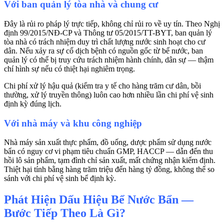
Với ban quản lý tòa nhà và chung cư
Đây là rủi ro pháp lý trực tiếp, không chỉ rủi ro về uy tín. Theo Nghị
định 99/2015/NĐ-CP và Thông tư 05/2015/TT-BYT, ban quản lý
tòa nhà có trách nhiệm duy trì chất lượng nước sinh hoạt cho cư
dân. Nếu xảy ra sự cố dịch bệnh có nguồn gốc từ bể nước, ban
quản lý có thể bị truy cứu trách nhiệm hành chính, dân sự — thậm
chí hình sự nếu có thiệt hại nghiêm trọng.
Chi phí xử lý hậu quả (kiểm tra y tế cho hàng trăm cư dân, bồi
thường, xử lý truyền thông) luôn cao hơn nhiều lần chi phí vệ sinh
định kỳ đúng lịch.
Với nhà máy và khu công nghiệp
Nhà máy sản xuất thực phẩm, đồ uống, dược phẩm sử dụng nước
bẩn có nguy cơ vi phạm tiêu chuẩn GMP, HACCP — dẫn đến thu
hồi lô sản phẩm, tạm đình chỉ sản xuất, mất chứng nhận kiểm định.
Thiệt hại tính bằng hàng trăm triệu đến hàng tỷ đồng, không thể so
sánh với chi phí vệ sinh bể định kỳ.
Phát Hiện Dấu Hiệu Bể Nước Bẩn —
Bước Tiếp Theo Là Gì?