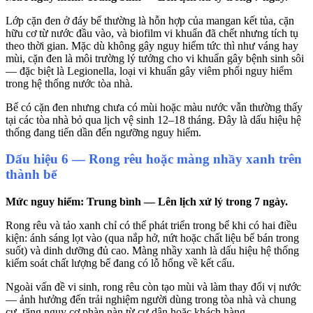
Lớp cặn đen ở đáy bể thường là hỗn hợp của mangan kết tủa, cặn
hữu cơ từ nước đầu vào, và biofilm vi khuẩn đã chết nhưng tích tụ
theo thời gian. Mặc dù không gây nguy hiểm tức thì như váng hay
mùi, cặn đen là môi trường lý tưởng cho vi khuẩn gây bệnh sinh sôi
— đặc biệt là Legionella, loại vi khuẩn gây viêm phổi nguy hiểm
trong hệ thống nước tòa nhà.
Bể có cặn đen nhưng chưa có mùi hoặc màu nước vẫn thường thấy
tại các tòa nhà bỏ qua lịch vệ sinh 12–18 tháng. Đây là dấu hiệu hệ
thống đang tiến dần đến ngưỡng nguy hiểm.
Dấu hiệu 6 — Rong rêu hoặc màng nhầy xanh trên
thành bể
Mức nguy hiểm: Trung bình — Lên lịch xử lý trong 7 ngày.
Rong rêu và tảo xanh chỉ có thể phát triển trong bể khi có hai điều
kiện: ánh sáng lọt vào (qua nắp hở, nứt hoặc chất liệu bể bán trong
suốt) và dinh dưỡng đủ cao. Màng nhầy xanh là dấu hiệu hệ thống
kiểm soát chất lượng bể đang có lỗ hổng về kết cấu.
Ngoài vấn đề vi sinh, rong rêu còn tạo mùi và làm thay đổi vị nước
— ảnh hưởng đến trải nghiệm người dùng trong tòa nhà và chung
cư, tăng nguy cơ phàn nàn từ cư dân hoặc khách hàng.