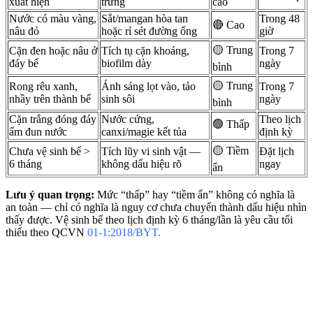
xuất hiện
trứng
cao
Nước có màu vàng,
Sắt/mangan hòa tan
Trong 48
🔴 Cao
nâu đỏ
hoặc rỉ sét đường ống
giờ
🟡 Trung
Cặn đen hoặc nâu ở
Tích tụ cặn khoáng,
Trong 7
đáy bể
biofilm dày
ngày
bình
🟡 Trung
Rong rêu xanh,
Ánh sáng lọt vào, tảo
Trong 7
nhầy trên thành bể
sinh sôi
ngày
bình
Cặn trắng đóng đáy
Nước cứng,
Theo lịch
🟢 Thấp
ấm đun nước
canxi/magie kết tủa
định kỳ
🟡 Tiềm
Chưa vệ sinh bể >
Tích lũy vi sinh vật —
Đặt lịch
6 tháng
không dấu hiệu rõ
ngay
ẩn
Lưu ý quan trọng:
Mức “thấp” hay “tiềm ẩn” không có nghĩa là
an toàn — chỉ có nghĩa là nguy cơ chưa chuyển thành dấu hiệu nhìn
thấy được. Vệ sinh bể theo lịch định kỳ 6 tháng/lần là yêu cầu tối
thiểu theo QCVN
01-1:2018/BYT.