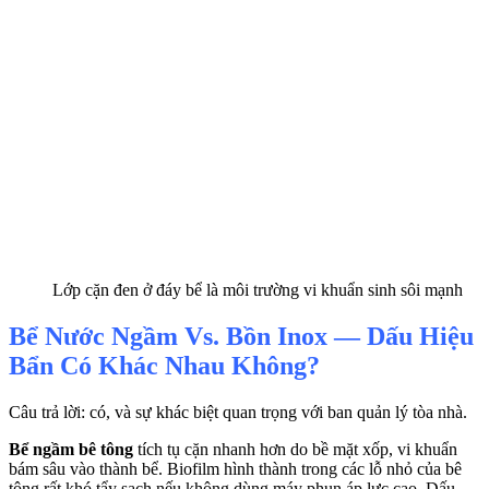
Lớp cặn đen ở đáy bể là môi trường vi khuẩn sinh sôi mạnh
Bể Nước Ngầm Vs. Bồn Inox — Dấu Hiệu
Bẩn Có Khác Nhau Không?
Câu trả lời: có, và sự khác biệt quan trọng với ban quản lý tòa nhà.
Bể ngầm bê tông
tích tụ cặn nhanh hơn do bề mặt xốp, vi khuẩn
bám sâu vào thành bể. Biofilm hình thành trong các lỗ nhỏ của bê
tông rất khó tẩy sạch nếu không dùng máy phun áp lực cao. Dấu