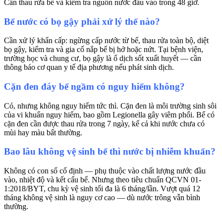
Cần thau rửa bể và kiểm tra nguồn nước đầu vào trong 48 giờ.
Bể nước có bọ gậy phải xử lý thế nào?
Cần xử lý khẩn cấp: ngừng cấp nước từ bể, thau rửa toàn bộ, diệt
bọ gậy, kiểm tra và gia cố nắp bể bị hở hoặc nứt. Tại bệnh viện,
trường học và chung cư, bọ gậy là ổ dịch sốt xuất huyết — cần
thông báo cơ quan y tế địa phương nếu phát sinh dịch.
Cặn đen đáy bể ngầm có nguy hiểm không?
Có, nhưng không nguy hiểm tức thì. Cặn đen là môi trường sinh sôi
của vi khuẩn nguy hiểm, bao gồm Legionella gây viêm phổi. Bể có
cặn đen cần được thau rửa trong 7 ngày, kể cả khi nước chưa có
mùi hay màu bất thường.
Bao lâu không vệ sinh bể thì nước bị nhiễm khuẩn?
Không có con số cố định — phụ thuộc vào chất lượng nước đầu
vào, nhiệt độ và kết cấu bể. Nhưng theo tiêu chuẩn QCVN 01-
1:2018/BYT, chu kỳ vệ sinh tối đa là 6 tháng/lần. Vượt quá 12
tháng không vệ sinh là nguy cơ cao — dù nước trông vẫn bình
thường.