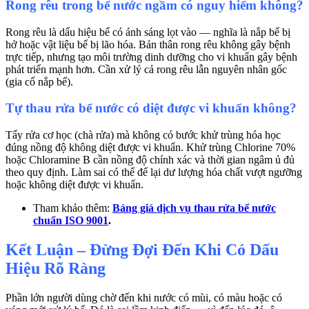
Rong rêu trong bể nước ngầm có nguy hiểm không?
Rong rêu là dấu hiệu bể có ánh sáng lọt vào — nghĩa là nắp bể bị
hở hoặc vật liệu bể bị lão hóa. Bản thân rong rêu không gây bệnh
trực tiếp, nhưng tạo môi trường dinh dưỡng cho vi khuẩn gây bệnh
phát triển mạnh hơn. Cần xử lý cả rong rêu lẫn nguyên nhân gốc
(gia cố nắp bể).
Tự thau rửa bể nước có diệt được vi khuẩn không?
Tẩy rửa cơ học (chà rửa) mà không có bước khử trùng hóa học
đúng nồng độ không diệt được vi khuẩn. Khử trùng Chlorine 70%
hoặc Chloramine B cần nồng độ chính xác và thời gian ngâm ủ đủ
theo quy định. Làm sai có thể để lại dư lượng hóa chất vượt ngưỡng
hoặc không diệt được vi khuẩn.
Tham khảo thêm:
Bảng giá dịch vụ thau rửa bể nước
chuẩn ISO 9001
.
Kết Luận – Đừng Đợi Đến Khi Có Dấu
Hiệu Rõ Ràng
Phần lớn người dùng chờ đến khi nước có mùi, có màu hoặc có