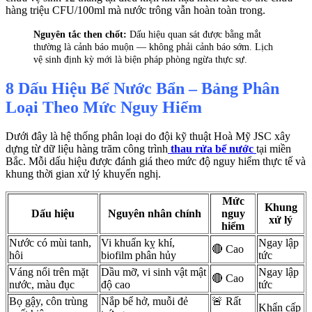
hàng triệu CFU/100ml mà nước trông vẫn hoàn toàn trong.
Nguyên tắc then chốt:
Dấu hiệu quan sát được bằng mắt
thường là cảnh báo muộn — không phải cảnh báo sớm. Lịch
vệ sinh định kỳ mới là biện pháp phòng ngừa thực sự.
8 Dấu Hiệu Bể Nước Bẩn – Bảng Phân
Loại Theo Mức Nguy Hiểm
Dưới đây là hệ thống phân loại do đội kỹ thuật Hoà Mỹ JSC xây
dựng từ dữ liệu hàng trăm công trình
thau rửa bể nước
tại miền
Bắc. Mỗi dấu hiệu được đánh giá theo mức độ nguy hiểm thực tế và
khung thời gian xử lý khuyến nghị.
Mức
Khung
Dấu hiệu
Nguyên nhân chính
nguy
xử lý
hiểm
Nước có mùi tanh,
Vi khuẩn kỵ khí,
Ngay lập
🔴 Cao
hôi
biofilm phân hủy
tức
Váng nổi trên mặt
Dầu mỡ, vi sinh vật mật
Ngay lập
🔴 Cao
nước, màu đục
độ cao
tức
Bọ gậy, côn trùng
Nắp bể hở, muỗi đẻ
🚨 Rất
Khẩn cấp