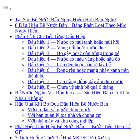
Tại Sao Bể Nước Bẩn Nguy Hiểm Hơn Bạn Nghĩ?
8 Dấu Hiệu Bể Nước Bẩn – Bảng Phân Loại Theo Mức
Nguy Hiểm
Phân Tích Chi Tiết Từng Dấu Hiệu
Dấu hiệu 1 — Nước có mùi tanh hoặc mùi hôi
Dấu hiệu 2 — Váng nổi hoặc nước đục
Dấu hiệu 3 — Bọ gậy hoặc côn trùng trong bể
Dấu hiệu 4 — Nước có màu vàng hoặc nâu đỏ
Dấu hiệu 5 — Cặn đen hoặc nâu ở đáy bể
Dấu hiệu 6 — Rong rêu hoặc màng nhầy xanh trên
thành bể
Dấu hiệu 7 — Cặn trắng đóng đáy ấm đun nước
Dấu hiệu 8 — Chưa vệ sinh bể quá 6 tháng
Bể Nước Ngầm Vs. Bồn Inox — Dấu Hiệu Bẩn Có Khác
Nhau Không?
Hậu Quả Khi Bỏ Qua Dấu Hiệu Bể Nước Bẩn
Với cư dân và người dùng nước
Với ban quản lý tòa nhà và chung cư
Với nhà máy và khu công nghiệp
Phát Hiện Dấu Hiệu Bể Nước Bẩn — Bước Tiếp Theo Là
Gì?
3 Tình Huống Thực Tế Hoà Mỹ JSC Đã Xử Lý