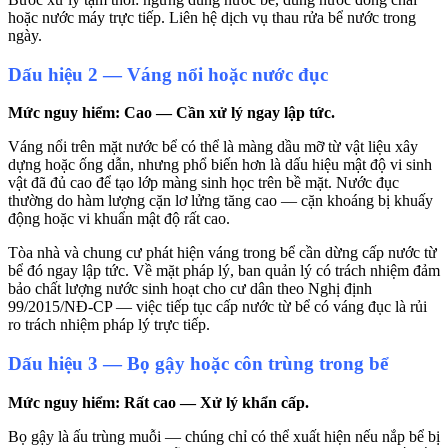
hoặc nước máy trực tiếp. Liên hệ dịch vụ thau rửa bể nước trong
ngày.
Dấu hiệu 2 — Váng nổi hoặc nước đục
Mức nguy hiểm: Cao — Cần xử lý ngay lập tức.
Váng nổi trên mặt nước bể có thể là màng dầu mỡ từ vật liệu xây
dựng hoặc ống dẫn, nhưng phổ biến hơn là dấu hiệu mật độ vi sinh
vật đã đủ cao để tạo lớp màng sinh học trên bề mặt. Nước đục
thường do hàm lượng cặn lơ lửng tăng cao — cặn khoáng bị khuấy
động hoặc vi khuẩn mật độ rất cao.
Tòa nhà và chung cư phát hiện váng trong bể cần dừng cấp nước từ
bể đó ngay lập tức. Về mặt pháp lý, ban quản lý có trách nhiệm đảm
bảo chất lượng nước sinh hoạt cho cư dân theo Nghị định
99/2015/NĐ-CP — việc tiếp tục cấp nước từ bể có váng đục là rủi
ro trách nhiệm pháp lý trực tiếp.
Dấu hiệu 3 — Bọ gậy hoặc côn trùng trong bể
Mức nguy hiểm: Rất cao — Xử lý khẩn cấp.
Bọ gậy là ấu trùng muỗi — chúng chỉ có thể xuất hiện nếu nắp bể bị