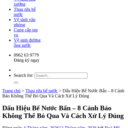
xưởng
Thau rửa bể
nước
Vệ sinh văn
phòng
Cung cấp tạp
vụ
Vệ sinh đường
ống nước
0962 63 9779
Đăng ký ngay
Search for:
Trang chủ
>
Thau rửa bể nước
>
Dấu Hiệu Bể Nước Bẩn – 8 Cảnh
Báo Không Thể Bỏ Qua Và Cách Xử Lý Đúng
Dấu Hiệu Bể Nước Bẩn – 8 Cảnh Báo
Không Thể Bỏ Qua Và Cách Xử Lý Đúng
Đăng ngày
4 Tháng năm, 2026
12 Tháng năm, 2026
bởi
Hoà Mỹ