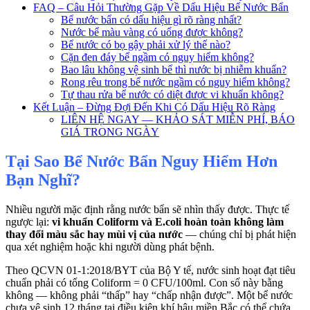
FAQ – Câu Hỏi Thường Gặp Về Dấu Hiệu Bể Nước Bẩn
Bể nước bẩn có dấu hiệu gì rõ ràng nhất?
Nước bể màu vàng có uống được không?
Bể nước có bọ gậy phải xử lý thế nào?
Cặn đen đáy bể ngầm có nguy hiểm không?
Bao lâu không vệ sinh bể thì nước bị nhiễm khuẩn?
Rong rêu trong bể nước ngầm có nguy hiểm không?
Tự thau rửa bể nước có diệt được vi khuẩn không?
Kết Luận – Đừng Đợi Đến Khi Có Dấu Hiệu Rõ Ràng
LIÊN HỆ NGAY — KHẢO SÁT MIỄN PHÍ, BÁO
GIÁ TRONG NGÀY
Tại Sao Bể Nước Bẩn Nguy Hiểm Hơn
Bạn Nghĩ?
Nhiều người mặc định rằng nước bẩn sẽ nhìn thấy được. Thực tế
ngược lại:
vi khuẩn Coliform và E.coli hoàn toàn không làm
thay đổi màu sắc hay mùi vị của nước
— chúng chỉ bị phát hiện
qua xét nghiệm hoặc khi người dùng phát bệnh.
Theo QCVN 01-1:2018/BYT của Bộ Y tế, nước sinh hoạt đạt tiêu
chuẩn phải có tổng Coliform = 0 CFU/100ml. Con số này bằng
không — không phải “thấp” hay “chấp nhận được”. Một bể nước
chưa vệ sinh 12 tháng tại điều kiện khí hậu miền Bắc có thể chứa