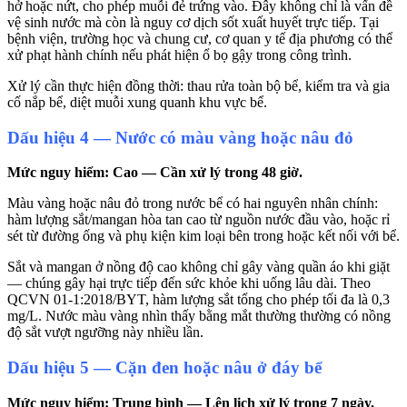
hở hoặc nứt, cho phép muỗi đẻ trứng vào. Đây không chỉ là vấn đề
vệ sinh nước mà còn là nguy cơ dịch sốt xuất huyết trực tiếp. Tại
bệnh viện, trường học và chung cư, cơ quan y tế địa phương có thể
xử phạt hành chính nếu phát hiện ổ bọ gậy trong công trình.
Xử lý cần thực hiện đồng thời: thau rửa toàn bộ bể, kiểm tra và gia
cố nắp bể, diệt muỗi xung quanh khu vực bể.
Dấu hiệu 4 — Nước có màu vàng hoặc nâu đỏ
Mức nguy hiểm: Cao — Cần xử lý trong 48 giờ.
Màu vàng hoặc nâu đỏ trong nước bể có hai nguyên nhân chính:
hàm lượng sắt/mangan hòa tan cao từ nguồn nước đầu vào, hoặc rỉ
sét từ đường ống và phụ kiện kim loại bên trong hoặc kết nối với bể.
Sắt và mangan ở nồng độ cao không chỉ gây vàng quần áo khi giặt
— chúng gây hại trực tiếp đến sức khỏe khi uống lâu dài. Theo
QCVN 01-1:2018/BYT, hàm lượng sắt tổng cho phép tối đa là 0,3
mg/L. Nước màu vàng nhìn thấy bằng mắt thường thường có nồng
độ sắt vượt ngưỡng này nhiều lần.
Dấu hiệu 5 — Cặn đen hoặc nâu ở đáy bể
Mức nguy hiểm: Trung bình — Lên lịch xử lý trong 7 ngày.