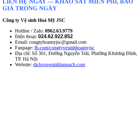
LIÊN HỆ NGAY — KHẢO SÁT MIỄN PHÍ, BÁO
GIÁ TRONG NGÀY
Công ty Vệ sinh Hoà Mỹ JSC
Hotline / Zalo:
0962.63.9779
Điện thoại:
024.62.922.852
Email: congtyhoamyjsc@gmail.com
Fanpage:
fb.com/congtyvesinhhoamyjsc
Địa chỉ: Số 301, Đường Nguyễn Trãi, Phường Khương Đình,
TP. Hà Nội
Website:
dichvuvesinhlamsach.com