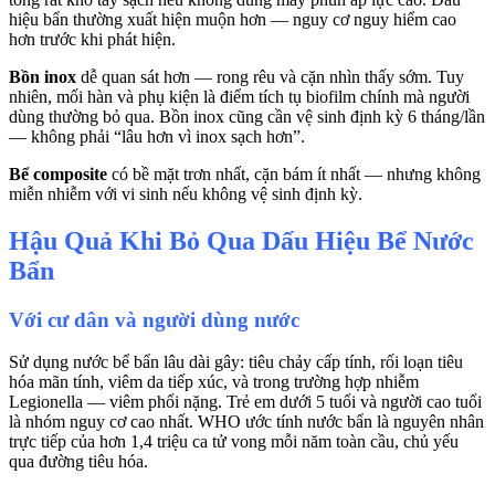
hiệu bẩn thường xuất hiện muộn hơn — nguy cơ nguy hiểm cao
hơn trước khi phát hiện.
Bồn inox
dễ quan sát hơn — rong rêu và cặn nhìn thấy sớm. Tuy
nhiên, mối hàn và phụ kiện là điểm tích tụ biofilm chính mà người
dùng thường bỏ qua. Bồn inox cũng cần vệ sinh định kỳ 6 tháng/lần
— không phải “lâu hơn vì inox sạch hơn”.
Bể composite
có bề mặt trơn nhất, cặn bám ít nhất — nhưng không
miễn nhiễm với vi sinh nếu không vệ sinh định kỳ.
Hậu Quả Khi Bỏ Qua Dấu Hiệu Bể Nước
Bẩn
Với cư dân và người dùng nước
Sử dụng nước bể bẩn lâu dài gây: tiêu chảy cấp tính, rối loạn tiêu
hóa mãn tính, viêm da tiếp xúc, và trong trường hợp nhiễm
Legionella — viêm phổi nặng. Trẻ em dưới 5 tuổi và người cao tuổi
là nhóm nguy cơ cao nhất. WHO ước tính nước bẩn là nguyên nhân
trực tiếp của hơn 1,4 triệu ca tử vong mỗi năm toàn cầu, chủ yếu
qua đường tiêu hóa.