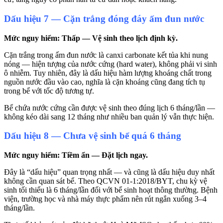
Dấu hiệu 7 — Cặn trắng đóng đáy ấm đun nước
Mức nguy hiểm: Thấp — Vệ sinh theo lịch định kỳ.
Cặn trắng trong ấm đun nước là canxi carbonate kết tủa khi nung
nóng — hiện tượng của nước cứng (hard water), không phải vi sinh
ô nhiễm. Tuy nhiên, đây là dấu hiệu hàm lượng khoáng chất trong
nguồn nước đầu vào cao, nghĩa là cặn khoáng cũng đang tích tụ
trong bể với tốc độ tương tự.
Bể chứa nước cứng cần được vệ sinh theo đúng lịch 6 tháng/lần —
không kéo dài sang 12 tháng như nhiều ban quản lý vẫn thực hiện.
Dấu hiệu 8 — Chưa vệ sinh bể quá 6 tháng
Mức nguy hiểm: Tiềm ẩn — Đặt lịch ngay.
Đây là “dấu hiệu” quan trọng nhất — và cũng là dấu hiệu duy nhất
không cần quan sát bể. Theo QCVN 01-1:2018/BYT, chu kỳ vệ
sinh tối thiểu là 6 tháng/lần đối với bể sinh hoạt thông thường. Bệnh
viện, trường học và nhà máy thực phẩm nên rút ngắn xuống 3–4
tháng/lần.