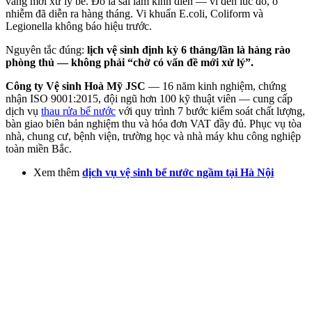
váng mới xử lý bể. Đó là sai lầm kinh điển — vì đến lúc đó, ô
nhiễm đã diễn ra hàng tháng. Vi khuẩn E.coli, Coliform và
Legionella không báo hiệu trước.
Nguyên tắc đúng:
lịch vệ sinh định kỳ 6 tháng/lần là hàng rào
phòng thủ — không phải “chờ có vấn đề mới xử lý”.
Công ty Vệ sinh Hoà Mỹ JSC
— 16 năm kinh nghiệm, chứng
nhận ISO 9001:2015, đội ngũ hơn 100 kỹ thuật viên — cung cấp
dịch vụ
thau rửa bể nước
với quy trình 7 bước kiểm soát chất lượng,
bàn giao biên bản nghiệm thu và hóa đơn VAT đầy đủ. Phục vụ tòa
nhà, chung cư, bệnh viện, trường học và nhà máy khu công nghiệp
toàn miền Bắc.
Xem thêm
dịch vụ vệ sinh bể nước ngầm tại Hà Nội